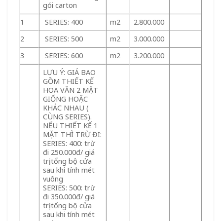
gói carton
1
SERIES: 400
m2
2.800.000
2
SERIES: 500
m2
3.000.000
3
SERIES: 600
m2
3.200.000
LƯU Ý: GIÁ BAO
GỒM THIẾT KẾ
HOA VĂN 2 MẶT
GIỐNG HOẶC
KHÁC NHAU (
CÙNG SERIES).
NẾU THIẾT KẾ 1
MẶT THÌ TRỪ ĐI:
SERIES: 400: trừ
đi 250.000đ/ giá
trị tổng bộ cửa
sau khi tính mét
vuông
SERIES: 500: trừ
đi 350.000đ/ giá
trị tổng bộ cửa
sau khi tính mét