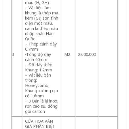
màu (H, GH)
– Vật liệu làm
khung là thép mạ
kẽm (GI) sơn tĩnh
điện một màu,
cánh là thép màu
nhập khẩu Hàn
Quốc
– Thép cánh dày:
0.7mm
3
-Tổng độ dày
M2
2.600.000
cánh 40mm
– Độ dày thép
Khung: 1.2mm
– Vật liệu bên
trong:
Honeycomb,
Khung xương gia
cố 1.6mm
– 3 Bản lề lá inox,
ron cao su, đóng
gói carton
CỬA HOA VĂN
GIÁ PHÂN BIỆT