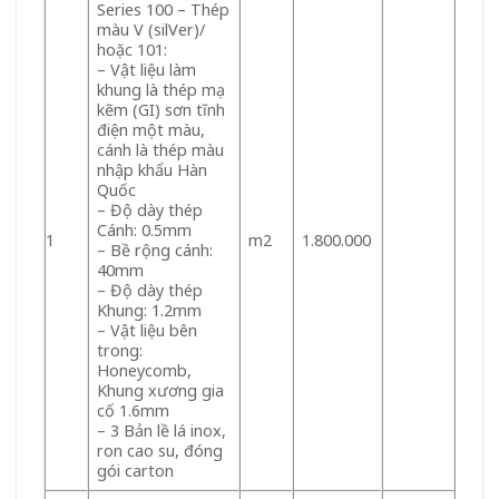
Series 100 – Thép
màu V (silVer)/
hoặc 101:
– Vật liệu làm
khung là thép mạ
kẽm (GI) sơn tĩnh
điện một màu,
cánh là thép màu
nhập khẩu Hàn
Quốc
– Độ dày thép
Cánh: 0.5mm
1
m2
1.800.000
– Bề rộng cánh:
40mm
– Độ dày thép
Khung: 1.2mm
– Vật liệu bên
trong:
Honeycomb,
Khung xương gia
cố 1.6mm
– 3 Bản lề lá inox,
ron cao su, đóng
gói carton