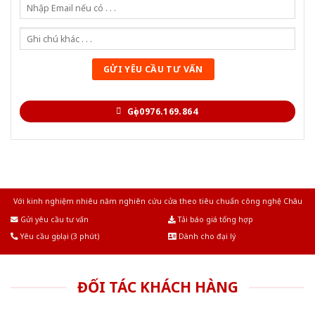
Gọi 0976.169.864
Với kinh nghiệm nhiêu năm nghiên cứu cửa theo tiêu chuẩn công nghệ Châu
Âu.Chúng tôi tự tin là nhà sản xuất & cung cấp hàng đầu tại Việt Nam!
Gửi yêu cầu tư vấn
Tải báo giá tổng hợp
Yêu cầu gọi lại (3 phút)
Dành cho đại lý
ĐỐI TÁC KHÁCH HÀNG