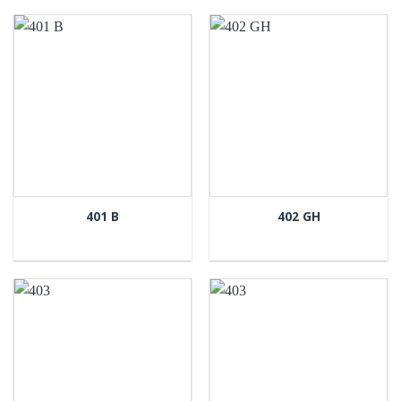
401 B
402 GH