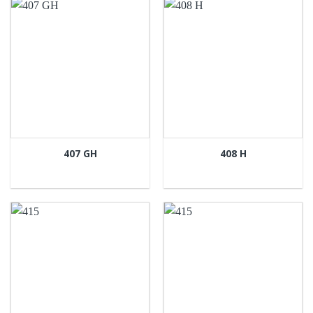
407 GH
408 H