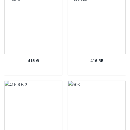
415 G
416 RB