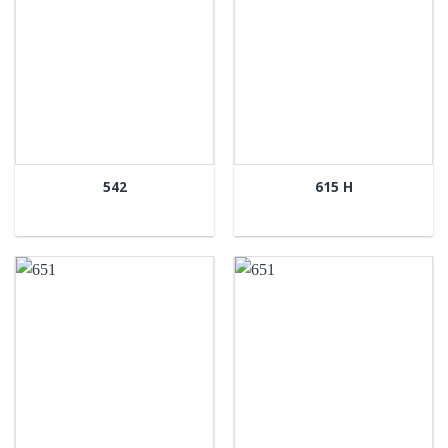
542
615 H