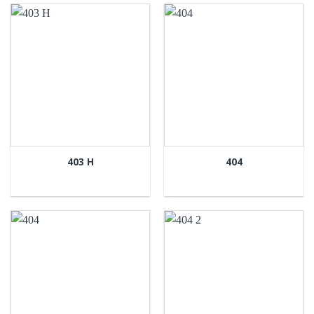
403 H
404