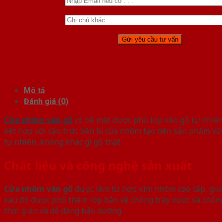
Mô tả
Đánh giá (0)
Cửa nhôm vân gỗ
có bề mặt được phủ lớp vân gỗ tự nhiên
kết hợp với cấu trúc bền bỉ của nhôm tạo nên sản phẩm vừa 
tự nhiên, không khác gì gỗ thật.
Chất liệu và công nghệ sản xuất
Cửa nhôm vân gỗ
được làm từ hợp kim nhôm cao cấp, giúp
sau đó được phủ thêm lớp bảo vệ chống trầy xước và chốn
thời gian và dễ dàng bảo dưỡng.