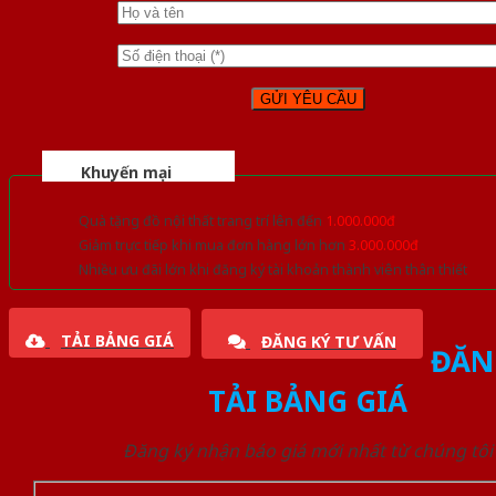
Khuyến mại
Quà tặng đồ nội thất trang trí lên đến
1.000.000đ
Giảm trực tiếp khi mua đơn hàng lớn hơn
3.000.000đ
Nhiều ưu đãi lớn khi đăng ký tài khoản thành viên thân thiết
TẢI BẢNG GIÁ
ĐĂNG KÝ TƯ VẤN
ĐĂN
TẢI BẢNG GIÁ
Đăng ký nhận báo giá mới nhất từ chúng tôi