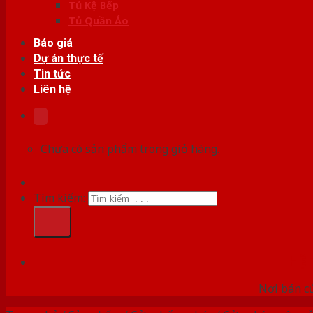
Tủ Kệ Bếp
Tủ Quần Áo
Báo giá
Dự án thực tế
Tin tức
Liên hệ
Chưa có sản phẩm trong giỏ hàng.
Tìm kiếm:
HỆ
Nơi bán c