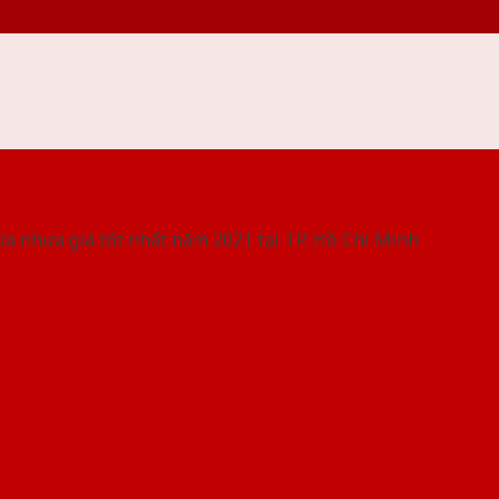
 THỐNG SHOWROOM SAIGONDOOR
ửa nhựa giá tốt nhất năm 2021 tại TP. Hồ Chí Minh