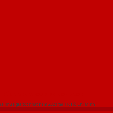
 THỐNG SHOWROOM SAIGONDOOR
ửa nhựa giá tốt nhất năm 2021 tại TP. Hồ Chí Minh