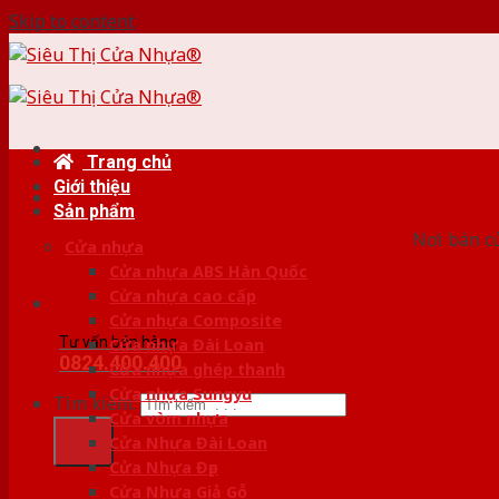
Skip to content
Trang chủ
Giới thiệu
HỆ
Sản phẩm
Nơi bán c
Cửa nhựa
Cửa nhựa ABS Hàn Quốc
Cửa nhựa cao cấp
Cửa nhựa Composite
Tư vấn bán hàng
Cửa nhựa Đài Loan
0824.400.400
Cửa nhựa ghép thanh
Cửa nhựa Sungyu
Tìm kiếm:
Cửa vòm nhựa
Cửa Nhựa Đài Loan
Cửa Nhựa Đẹp
Cửa Nhựa Giả Gỗ