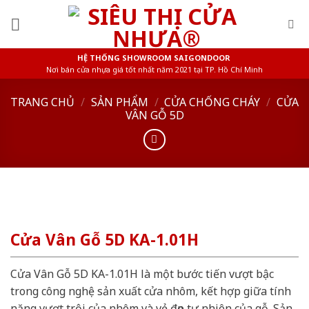
Skip
to
content
HỆ THỐNG SHOWROOM SAIGONDOOR
Nơi bán cửa nhựa giá tốt nhất năm 2021 tại TP. Hồ Chí Minh
TRANG CHỦ
/
SẢN PHẨM
/
CỬA CHỐNG CHÁY
/
CỬA
VÂN GỖ 5D
Cửa Vân Gỗ 5D KA-1.01H
Cửa Vân Gỗ 5D KA-1.01H là một bước tiến vượt bậc
trong công nghệ sản xuất cửa nhôm, kết hợp giữa tính
năng vượt trội của nhôm và vẻ đẹp tự nhiên của gỗ. Sản