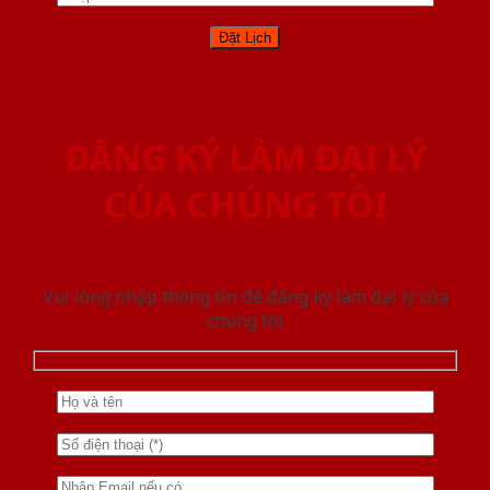
ĐĂNG KÝ LÀM ĐẠI LÝ
CỦA CHÚNG TÔI
Vui lòng nhập thông tin để đăng ký làm đại lý của
chúng tôi