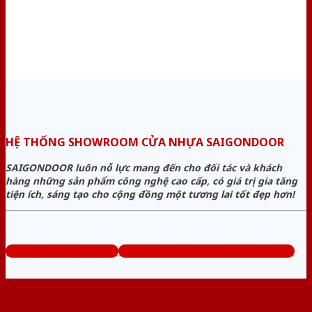
HỆ THỐNG SHOWROOM CỬA NHỰA SAIGONDOOR
SAIGONDOOR luôn nỗ lực mang đến cho đối tác và khách
hàng những sản phẩm công nghệ cao cấp, có giá trị gia tăng
tiện ích, sáng tạo cho cộng đồng một tương lai tốt đẹp hơn!
www.cuanhuagiago.com
Tổng đài tư vấn miễn phí: 0824.400.400