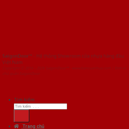
SaigonDoor™
- Hệ thống Showroom cửa nhựa hàng đầu
Việt Nam
Copyright ⓒ 2016 – 2026 SaigonDoor™ - www.bancuanhua.com | Đơn vị
chủ quản SaigonDoor
Tìm kiếm:
Trang chủ