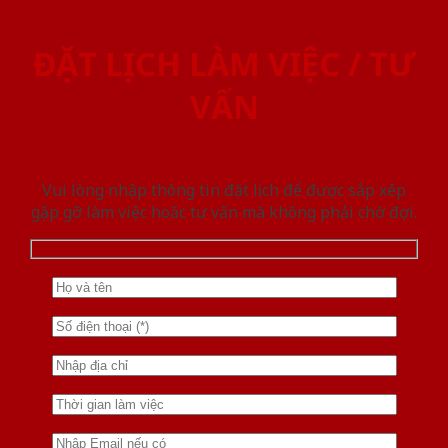
ĐẶT LỊCH LÀM VIỆC / TƯ
VẤN
Vui lòng nhập thông tin đặt lịch để được sắp xếp
gặp gỡ làm việc hoăc tư vấn mà không phải chờ đợi.