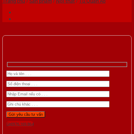
Trang chủ
/
Sản phẩm
/
Nội thất
/
Tủ Quần Áo
Gọi 0976.169.864