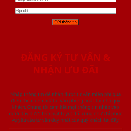
ĐĂNG KÝ TƯ VẤN &
NHẬN ƯU ĐÃI
Nhập thông tin để nhận được tư vấn miễn phí qua
điện thoại / email/ tại văn phòng hoặc tại nhà quý
khách. Chúng tôi cam kết mọi thông tin nhập vào
dưới đây được bảo mật tuyệt đối cũng như chỉ phục
vụ yêu cầu tư vấn duy nhất của quý khách tại đây.