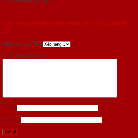
Chưa có đánh giá nào.
Hãy là người đầu tiên nhận xét “Tủ Quần Áo
29”
Đánh giá của bạn
Nhận xét của bạn
*
Tên
*
Email
*