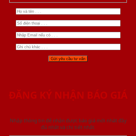
ĐĂNG KÝ NHẬN BÁO GIÁ
Nhập thông tin để nhận được báo giá mới nhât đầy
đủ nhất và chi tiết nhất.