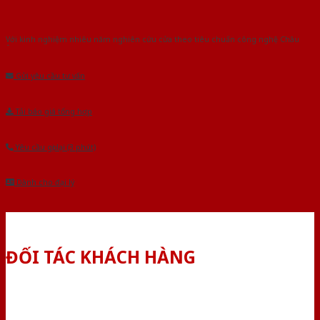
Với kinh nghiệm nhiêu năm nghiên cứu cửa theo tiêu chuẩn công nghệ Châu
Âu.Chúng tôi tự tin là nhà sản xuất & cung cấp hàng đầu tại Việt Nam!
Gửi yêu cầu tư vấn
Tải báo giá tổng hợp
Yêu cầu gọi lại (3 phút)
Dành cho đại lý
ĐỐI TÁC KHÁCH HÀNG