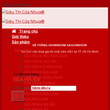
Skip to content
Trang chủ
Giới thiệu
Sản phẩm
HỆ THỐNG SHOWROOM SAIGONDOOR
Cửa nhựa
Nơi bán cửa nhựa giá tốt nhất năm 2021 tại TP. Hồ Chí Minh
Cửa nhựa ABS Hàn Quốc
Cửa nhựa cao cấp
Cửa nhựa Composite
Cửa nhựa Đài Loan
Tư vấn bán hàng
Cửa nhựa ghép thanh
0824.400.400
Cửa nhựa Sungyu
Tìm kiếm:
Cửa vòm nhựa
Cửa Nhựa Đài Loan
Cửa Nhựa Đẹp
Cửa Nhựa Giả Gỗ
Cửa Nhựa Gỗ