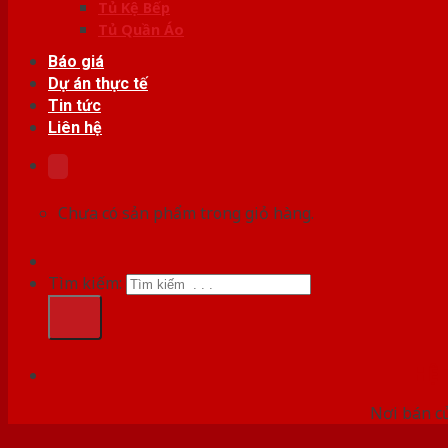
Tủ Kệ Bếp
Tủ Quần Áo
Báo giá
Dự án thực tế
Tin tức
Liên hệ
Chưa có sản phẩm trong giỏ hàng.
Tìm kiếm:
HỆ
Nơi bán c