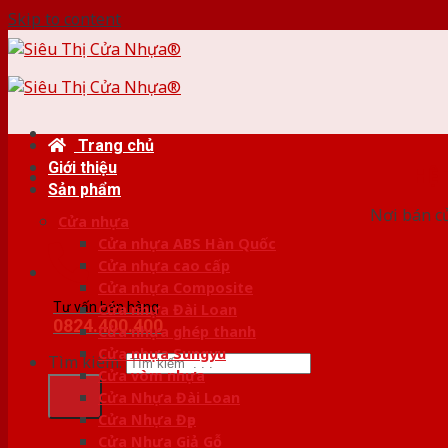
Skip to content
Trang chủ
Giới thiệu
HỆ
Sản phẩm
Nơi bán c
Cửa nhựa
Cửa nhựa ABS Hàn Quốc
Cửa nhựa cao cấp
Cửa nhựa Composite
Tư vấn bán hàng
Cửa nhựa Đài Loan
0824.400.400
Cửa nhựa ghép thanh
Cửa nhựa Sungyu
Tìm kiếm:
Cửa vòm nhựa
Cửa Nhựa Đài Loan
Cửa Nhựa Đẹp
Cửa Nhựa Giả Gỗ