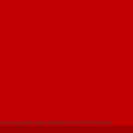
 THỐNG SHOWROOM SAIGONDOOR
ửa nhựa giá tốt nhất năm 2021 tại TP. Hồ Chí Minh