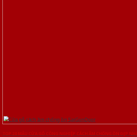
TOP 20 MẪU CỬA GỖ CÔNG NGHIỆP CÁCH ÂM CHỐNG ỒN ĐẸP NH