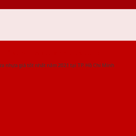
 THỐNG SHOWROOM SAIGONDOOR
ửa nhựa giá tốt nhất năm 2021 tại TP. Hồ Chí Minh