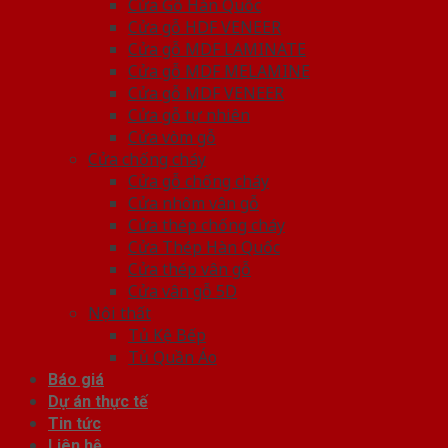
Cửa Gỗ Hàn Quốc
Cửa gỗ HDF VENEER
Cửa gỗ MDF LAMINATE
Cửa gỗ MDF MELAMINE
Cửa gỗ MDF VENEER
Cửa gỗ tự nhiên
Cửa vòm gỗ
Cửa chống cháy
Cửa gỗ chống cháy
Cửa nhôm vân gỗ
Cửa thép chống cháy
Cửa Thép Hàn Quốc
Cửa thép vân gỗ
Cửa vân gỗ 5D
Nội thất
Tủ Kệ Bếp
Tủ Quần Áo
Báo giá
Dự án thực tế
Tin tức
Liên hệ