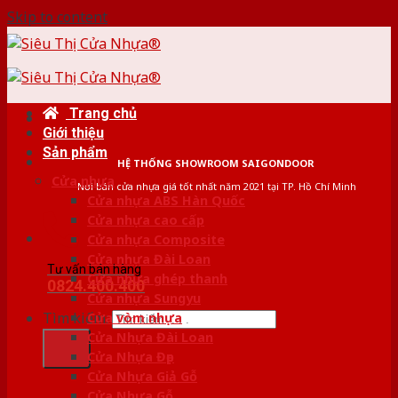
Skip to content
Trang chủ
Giới thiệu
Sản phẩm
HỆ THỐNG SHOWROOM SAIGONDOOR
Cửa nhựa
Nơi bán cửa nhựa giá tốt nhất năm 2021 tại TP. Hồ Chí Minh
Cửa nhựa ABS Hàn Quốc
Cửa nhựa cao cấp
Cửa nhựa Composite
Cửa nhựa Đài Loan
Tư vấn bán hàng
Cửa nhựa ghép thanh
0824.400.400
Cửa nhựa Sungyu
Tìm kiếm:
Cửa vòm nhựa
Cửa Nhựa Đài Loan
Cửa Nhựa Đẹp
Cửa Nhựa Giả Gỗ
Cửa Nhựa Gỗ