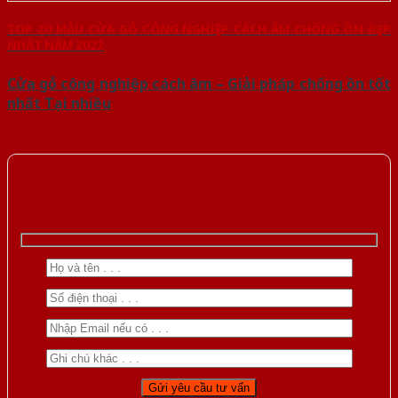
TOP 20 MẪU CỬA GỖ CÔNG NGHIỆP CÁCH ÂM CHỐNG ỒN ĐẸP
NHẤT NĂM 2022
Cửa gỗ công nghiệp cách âm – Giải pháp chống ồn tốt
nhất Tại nhiều