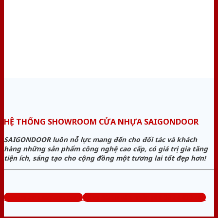
HỆ THỐNG SHOWROOM CỬA NHỰA SAIGONDOOR
SAIGONDOOR luôn nỗ lực mang đến cho đối tác và khách
hàng những sản phẩm công nghệ cao cấp, có giá trị gia tăng
tiện ích, sáng tạo cho cộng đồng một tương lai tốt đẹp hơn!
www.cuanhuagiago.com
Tổng đài tư vấn miễn phí: 0824.400.400