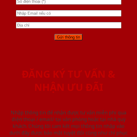
ĐĂNG KÝ TƯ VẤN &
NHẬN ƯU ĐÃI
Nhập thông tin để nhận được tư vấn miễn phí qua
điện thoại / email/ tại văn phòng hoặc tại nhà quý
khách. Chúng tôi cam kết mọi thông tin nhập vào
dưới đây được bảo mật tuyệt đối cũng như chỉ phục