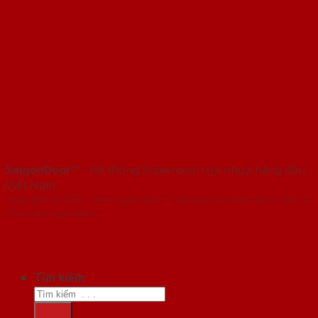
SaigonDoor™
- Hệ thống Showroom cửa nhựa hàng đầu
Việt Nam
Copyright ⓒ 2016 – 2026 SaigonDoor™ - www.bancuanhua.com | Đơn vị
chủ quản SaigonDoor
Tìm kiếm: