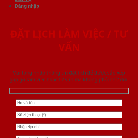
Đăng nhập
ĐẶT LỊCH LÀM VIỆC / TƯ
VẤN
Vui lòng nhập thông tin đặt lịch để được sắp xếp
gặp gỡ làm việc hoăc tư vấn mà không phải chờ đợi.