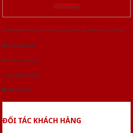
Gọi 0976.169.864
Với kinh nghiệm nhiêu năm nghiên cứu cửa theo tiêu chuẩn công nghệ Châu
Âu.Chúng tôi tự tin là nhà sản xuất & cung cấp hàng đầu tại Việt Nam!
Gửi yêu cầu tư vấn
Tải báo giá tổng hợp
Yêu cầu gọi lại (3 phút)
Dành cho đại lý
ĐỐI TÁC KHÁCH HÀNG