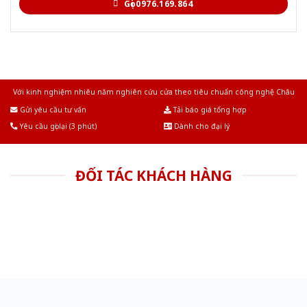
Gọi 0976.169.864
Với kinh nghiệm nhiêu năm nghiên cứu cửa theo tiêu chuẩn công nghệ Châu
Âu.Chúng tôi tự tin là nhà sản xuất & cung cấp hàng đầu tại Việt Nam!
Gửi yêu cầu tư vấn
Tải báo giá tổng hợp
Yêu cầu gọi lại (3 phút)
Dành cho đại lý
ĐỐI TÁC KHÁCH HÀNG