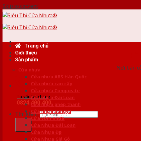
Skip to content
Trang chủ
Giới thiệu
HỆ
Sản phẩm
Nơi bán c
Cửa nhựa
Cửa nhựa ABS Hàn Quốc
Cửa nhựa cao cấp
Cửa nhựa Composite
Tư vấn bán hàng
Cửa nhựa Đài Loan
0824.400.400
Cửa nhựa ghép thanh
Cửa nhựa Sungyu
Tìm kiếm:
Cửa vòm nhựa
Cửa Nhựa Đài Loan
Cửa Nhựa Đẹp
Cửa Nhựa Giả Gỗ