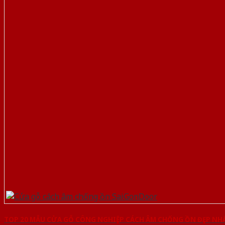
TOP 20 MẪU CỬA GỖ CÔNG NGHIỆP CÁCH ÂM CHỐNG ỒN ĐẸP NH