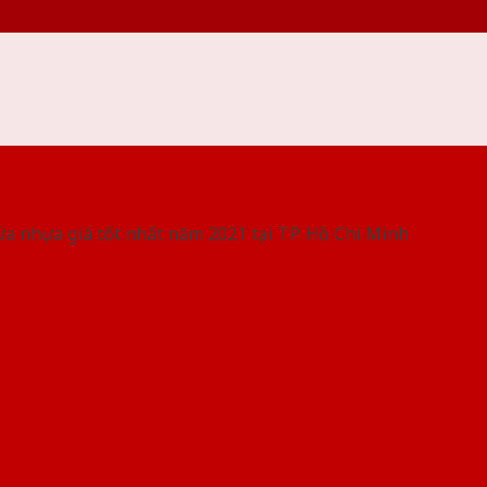
 THỐNG SHOWROOM SAIGONDOOR
ửa nhựa giá tốt nhất năm 2021 tại TP. Hồ Chí Minh