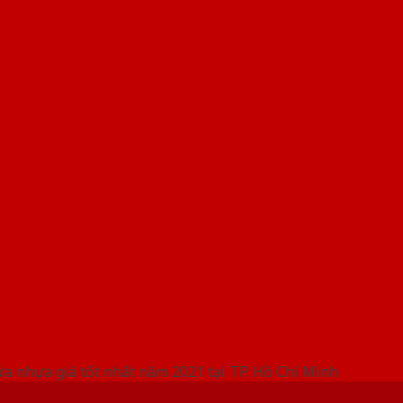
 THỐNG SHOWROOM SAIGONDOOR
ửa nhựa giá tốt nhất năm 2021 tại TP. Hồ Chí Minh