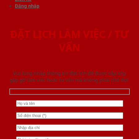
Đăng nhập
ĐẶT LỊCH LÀM VIỆC / TƯ
VẤN
Vui lòng nhập thông tin đặt lịch để được sắp xếp
gặp gỡ làm việc hoăc tư vấn mà không phải chờ đợi.