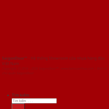
SaigonDoor™
- Hệ thống Showroom cửa nhựa hàng đầu
Việt Nam
Copyright ⓒ 2016 – 2026 SaigonDoor™ - www.bancuanhua.com | Đơn vị
chủ quản SaigonDoor
Tìm kiếm: