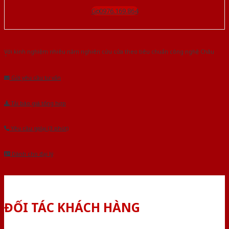
Gọi 0976.169.864
Với kinh nghiệm nhiêu năm nghiên cứu cửa theo tiêu chuẩn công nghệ Châu
Âu.Chúng tôi tự tin là nhà sản xuất & cung cấp hàng đầu tại Việt Nam!
Gửi yêu cầu tư vấn
Tải báo giá tổng hợp
Yêu cầu gọi lại (3 phút)
Dành cho đại lý
ĐỐI TÁC KHÁCH HÀNG