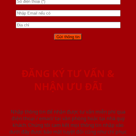
ĐĂNG KÝ TƯ VẤN &
NHẬN ƯU ĐÃI
Nhập thông tin để nhận được tư vấn miễn phí qua
điện thoại / email/ tại văn phòng hoặc tại nhà quý
khách. Chúng tôi cam kết mọi thông tin nhập vào
dưới đây được bảo mật tuyệt đối cũng như chỉ phục