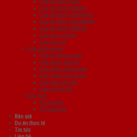
Cửa Gỗ Hàn Quốc
Cửa gỗ HDF VENEER
Cửa gỗ MDF LAMINATE
Cửa gỗ MDF MELAMINE
Cửa gỗ MDF VENEER
Cửa gỗ tự nhiên
Cửa vòm gỗ
Cửa chống cháy
Cửa gỗ chống cháy
Cửa nhôm vân gỗ
Cửa thép chống cháy
Cửa Thép Hàn Quốc
Cửa thép vân gỗ
Cửa vân gỗ 5D
Nội thất
Tủ Kệ Bếp
Tủ Quần Áo
Báo giá
Dự án thực tế
Tin tức
Liên hệ