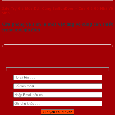
Sale Trợ Giá Mùa Dịch Cùng SaiGonDoor – Cửa Giả Gỗ Nhà Vệ
Sinh
Cửa phòng vệ sinh là một vật dụng vô cùng cần thiết
trong mọi gia đình