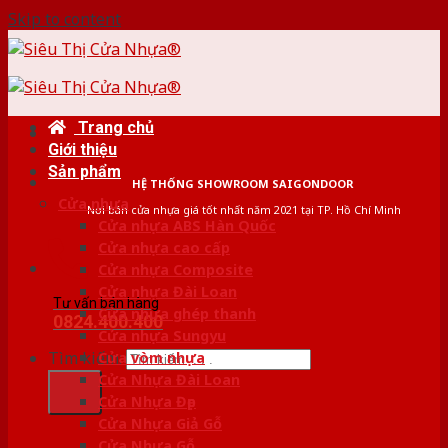
Skip to content
Trang chủ
Giới thiệu
Sản phẩm
HỆ THỐNG SHOWROOM SAIGONDOOR
Cửa nhựa
Nơi bán cửa nhựa giá tốt nhất năm 2021 tại TP. Hồ Chí Minh
Cửa nhựa ABS Hàn Quốc
Cửa nhựa cao cấp
Cửa nhựa Composite
Cửa nhựa Đài Loan
Tư vấn bán hàng
Cửa nhựa ghép thanh
0824.400.400
Cửa nhựa Sungyu
Tìm kiếm:
Cửa vòm nhựa
Cửa Nhựa Đài Loan
Cửa Nhựa Đẹp
Cửa Nhựa Giả Gỗ
Cửa Nhựa Gỗ