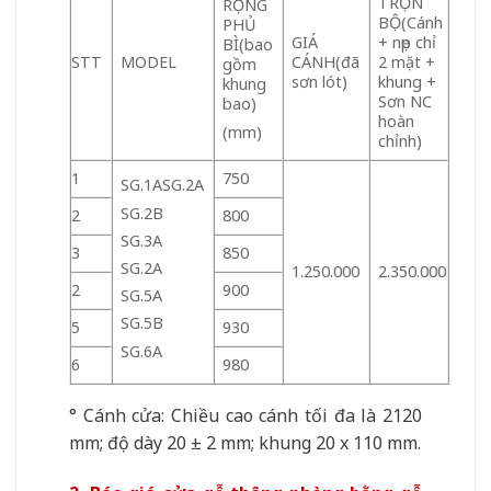
TRỌN
RỘNG
BỘ(Cánh
PHỦ
GIÁ
+ nẹp chỉ
BÌ(bao
STT
MODEL
CÁNH(đã
2 mặt +
gồm
sơn lót)
khung +
khung
Sơn NC
bao)
hoàn
(mm)
chỉnh)
1
750
SG.1ASG.2A
SG.2B
2
800
SG.3A
3
850
SG.2A
1.250.000
2.350.000
2
900
SG.5A
SG.5B
5
930
SG.6A
6
980
° Cánh cửa: Chiều cao cánh tối đa là 2120
mm; độ dày 20 ± 2 mm; khung 20 x 110 mm.