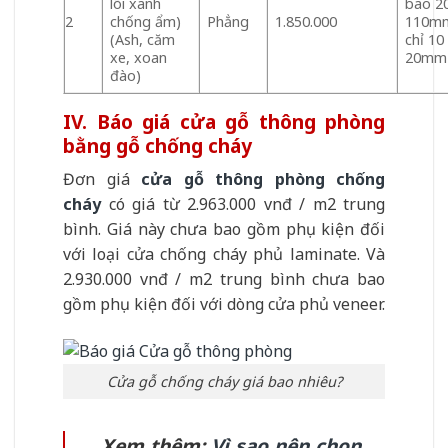
lõi xanh
bao 2
2
chống ẩm)
Phẳng
1.850.000
110mm
(Ash, căm
chỉ 10
xe, xoan
20mm
đào)
IV. Báo giá cửa gỗ thông phòng
bằng gỗ chống cháy
Đơn giá
cửa gỗ thông phòng chống
cháy
có giá từ 2.963.000 vnđ / m2 trung
bình. Giá này chưa bao gồm phụ kiện đối
với loại cửa chống cháy phủ laminate. Và
2.930.000 vnđ / m2 trung bình chưa bao
gồm phụ kiện đối với dòng cửa phủ veneer.
Cửa gỗ chống cháy giá bao nhiêu?
Xem thêm:
Vì sao nên chọn