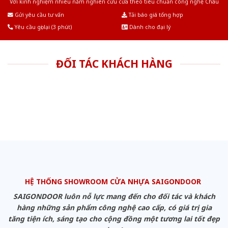
Với kinh nghiệm nhiêu năm nghiên cứu cửa theo tiêu chuẩn công nghệ Châu
Âu.Chúng tôi tự tin là nhà sản xuất & cung cấp hàng đầu tại Việt Nam!
Gửi yêu cầu tư vấn
Tải báo giá tổng hợp
Yêu cầu gọi lại (3 phút)
Dành cho đại lý
ĐỐI TÁC KHÁCH HÀNG
HỆ THỐNG SHOWROOM CỬA NHỰA SAIGONDOOR
SAIGONDOOR luôn nỗ lực mang đến cho đối tác và khách
hàng những sản phẩm công nghệ cao cấp, có giá trị gia
tăng tiện ích, sáng tạo cho cộng đồng một tương lai tốt đẹp