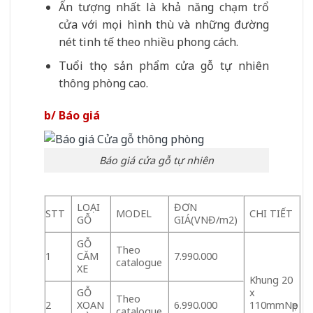
Ấn tượng nhất là khả năng chạm trổ
cửa với mọi hình thù và những đường
nét tinh tế theo nhiều phong cách.
Tuổi thọ sản phẩm cửa gỗ tự nhiên
thông phòng cao.
b/ Báo giá
Báo giá cửa gỗ tự nhiên
LOẠI
ĐƠN
STT
MODEL
CHI TIẾT
GỖ
GIÁ(VNĐ/m2)
GỖ
Theo
1
CĂM
7.990.000
catalogue
XE
Khung 20
GỖ
x
Theo
2
XOAN
6.990.000
110mmNẹp
catalogue