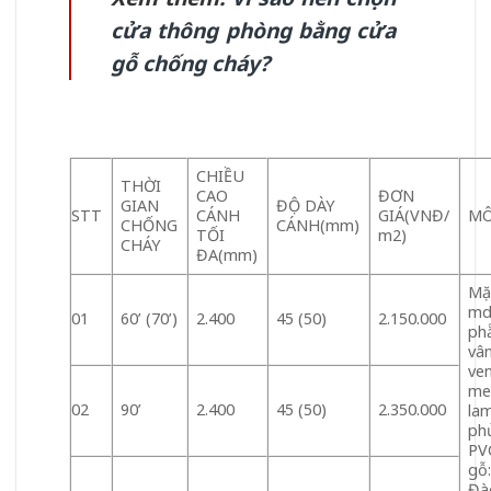
cửa thông phòng bằng cửa
gỗ chống cháy?
CHIỀU
THỜI
CAO
ĐƠN
GIAN
ĐỘ DÀY
STT
CÁNH
GIÁ(VNĐ/
MÔ
CHỐNG
CÁNH(mm)
TỐI
m2)
CHÁY
ĐA(mm)
Mặ
md
01
60’ (70’)
2.400
45 (50)
2.150.000
ph
vâ
ven
me
02
90’
2.400
45 (50)
2.350.000
lam
ph
PV
gỗ
Đà