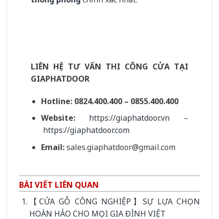
LIÊN HỆ TƯ VẤN THI CÔNG CỬA TẠI
GIAPHATDOOR
Hotline:
0824.400.400 – 0855.400.400
Website:
https://giaphatdoor.vn
–
https://giaphatdoor.com
Email:
sales.giaphatdoor@gmail.com
BÀI VIẾT LIÊN QUAN
【CỬA GỖ CÔNG NGHIỆP】SỰ LỰA CHỌN
HOÀN HẢO CHO MỌI GIA ĐÌNH VIỆT