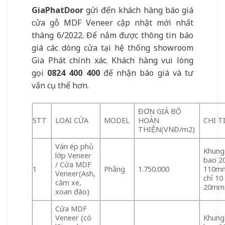
GiaPhatDoor
gửi đến khách hàng báo giá
cửa gỗ MDF Veneer cập nhật mới nhất
tháng 6/2022. Để nắm được thông tin báo
giá các dòng cửa tại hệ thống showroom
Gia Phát chính xác. Khách hàng vui lòng
gọi
0824 400 400
để nhận báo giá và tư
vấn cụ thể hơn.
ĐƠN GIÁ BỘ
STT
LOẠI CỬA
MODEL
HOÀN
CHI TI
THIỆN(VNĐ/m2)
Ván ép phủ
Khung
lớp Veneer
bao 2
/ Cửa MDF
1
Phẳng
1.750.000
110mm
Veneer(Ash,
chỉ 10
căm xe,
20mm
xoan đào)
Cửa MDF
Veneer (có
Khung