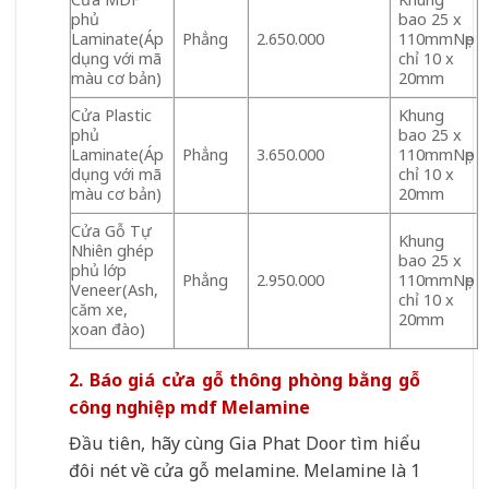
phủ
bao 25 x
Laminate(Áp
Phẳng
2.650.000
110mmNẹp
dụng với mã
chỉ 10 x
màu cơ bản)
20mm
Cửa Plastic
Khung
phủ
bao 25 x
Laminate(Áp
Phẳng
3.650.000
110mmNẹp
dụng với mã
chỉ 10 x
màu cơ bản)
20mm
Cửa Gỗ Tự
Khung
Nhiên ghép
bao 25 x
phủ lớp
Phẳng
2.950.000
110mmNẹp
Veneer(Ash,
chỉ 10 x
căm xe,
20mm
xoan đào)
2. Báo giá cửa gỗ thông phòng bằng gỗ
công nghiệp mdf Melamine
Đầu tiên, hãy cùng Gia Phat Door tìm hiểu
đôi nét về cửa gỗ melamine. Melamine là 1