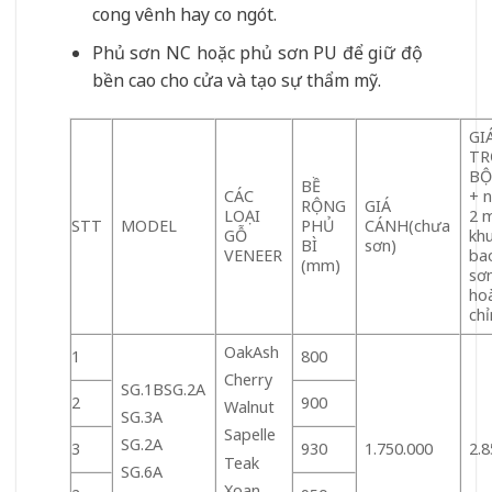
cong vênh hay co ngót.
Phủ sơn NC hoặc phủ sơn PU để giữ độ
bền cao cho cửa và tạo sự thẩm mỹ.
GI
TR
BỘ
BỀ
CÁC
+ n
RỘNG
GIÁ
LOẠI
2 
STT
MODEL
PHỦ
CÁNH(chưa
GỖ
kh
BÌ
sơn)
VENEER
ba
(mm)
sơ
ho
chỉ
OakAsh
1
800
Cherry
SG.1BSG.2A
2
900
Walnut
SG.3A
Sapelle
SG.2A
3
930
1.750.000
2.8
Teak
SG.6A
Xoan