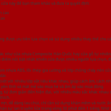
cửa này để bạn tham khảo và đưa ra quyết định:
cao
ng được ưu tiên lựa chọn và sử dụng nhiều thay thế cho c
 khác như cửa nhựa Composite Hàn Quốc hay cửa gỗ tự nhiên
 điểm nổi bật nhất khiến cửa được nhiều người lựa chọn, đặ
ồm nhựa ABS, lõi thép gia cường và lớp chống cháy nên cửa 
dài.
biệt với nhiều lớp vật liệu khác nhau, giúp cách âm, cách nh
n yên tĩnh và mát mẻ vào mùa hè và ấm áp vào mùa đông.
, từ đơn giản đến hiện đại, với nhiều màu sắc khác nhau
thích.
mịn, dễ dàng lau chùi, chỉ cần sử dụng khăn mềm và nước ấm
ặn sự lan truyền lửa trong vòng 30 phút đến 1 tiếng. Nhờ v