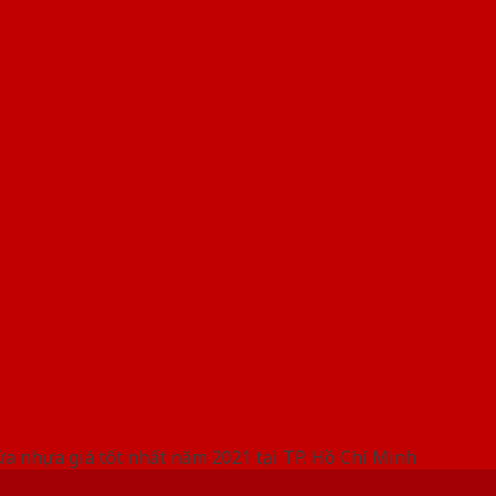
 THỐNG SHOWROOM SAIGONDOOR
ửa nhựa giá tốt nhất năm 2021 tại TP. Hồ Chí Minh