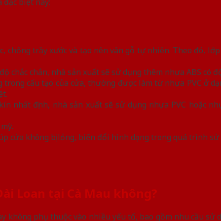
a đặc biệt này:
, chống trầy xước và tạo nên vân gỗ tự nhiên. Theo đó, lớ
 độ chắc chắn, nhà sản xuất sẽ sử dụng thêm nhựa ABS có độ
ng trong cấu tạo của cửa, thường được làm từ nhựa PVC ở d
t.
 kín nhất định, nhà sản xuất sẽ sử dụng nhựa PVC hoặc n
 mỹ.
úp cửa không bị lỏng, biến đổi hình dạng trong quá trình sử
Đài Loan tại Cà Mau không?
y không phụ thuộc vào nhiều yếu tố, bao gồm nhu cầu sử d