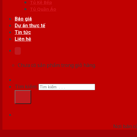
Tủ Kệ Bếp
Tủ Quần Áo
Báo giá
Dự án thực tế
Tin tức
Liên hệ
Chưa có sản phẩm trong giỏ hàng.
Tìm kiếm:
HỆ
Nơi bán c