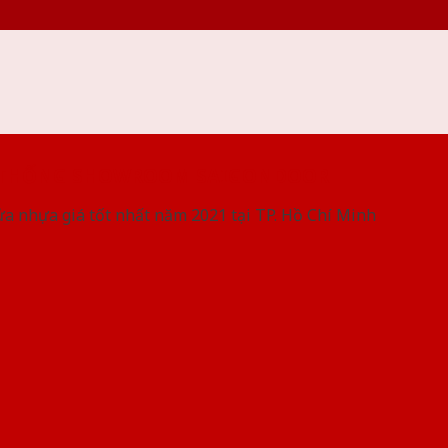
 THỐNG SHOWROOM SAIGONDOOR
ửa nhựa giá tốt nhất năm 2021 tại TP. Hồ Chí Minh