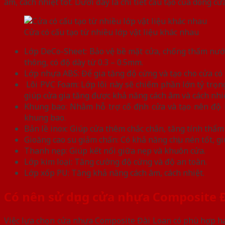
âm, cách nhiệt tốt. Dưới đây là chi tiết cấu tạo của dòng cử
Cửa có cấu tạo từ nhiều lớp vật liệu khác nhau
Lớp DeCo-Sheet: Bảo vệ bề mặt cửa, chống thấm nước
thông, có độ dày từ 0.3 – 0.5mm.
Lớp nhựa ABS: Để gia tăng độ cứng và tạo cho cửa có
Lõi PVC Foam: Lớp lõi này sẽ chiếm phần lớn tỷ trọ
giúp cửa gia tăng được khả năng cách âm và cách nhiệ
Khung bao: Nhằm hỗ trợ cố định cửa và tạo nên độ
khung bao.
Bản lề inox: Giúp cửa thêm chắc chắn, tăng tính thẩm
Gioăng cao su giảm chấn: Có khả năng chịu nén tốt, gi
Thanh nẹp: Giúp kết nối giữa nẹp và khuôn cửa.
Lớp kim loại: Tăng cường độ cứng và độ an toàn.
Lớp xốp PU: Tăng khả năng cách âm, cách nhiệt.
Có nên sử dụng cửa nhựa Composite 
Việc lựa chọn cửa nhựa Composite Đài Loan có phù hợp ha