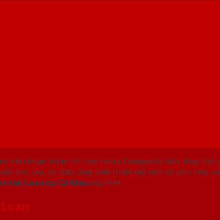
n Tại Cà Mau – Lựa Chọn Ưu 
ỗ trở nên khan hiếm thì cửa nhựa Composite dần thay thế
tuổi thọ cao, lại đáp ứng tính thẩm mỹ nên sẽ phù hợp v
e Đài Loan tại Cà Mau
này nhé!
 Loan