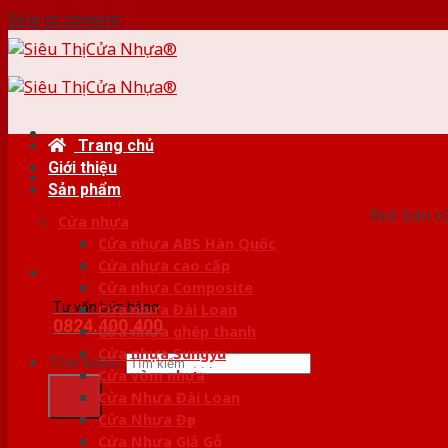
Skip to content
Trang chủ
Giới thiệu
HỆ
Sản phẩm
Nơi bán c
Cửa nhựa
Cửa nhựa ABS Hàn Quốc
Cửa nhựa cao cấp
Cửa nhựa Composite
Tư vấn bán hàng
Cửa nhựa Đài Loan
0824.400.400
Cửa nhựa ghép thanh
Cửa nhựa Sungyu
Tìm kiếm:
Cửa vòm nhựa
Cửa Nhựa Đài Loan
Cửa Nhựa Đẹp
Cửa Nhựa Giả Gỗ