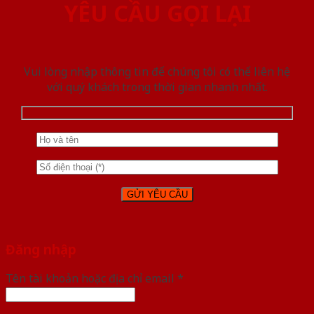
YÊU CẦU GỌI LẠI
Vui lòng nhập thông tin để chúng tôi có thể liên hệ
với quý khách trong thời gian nhanh nhất.
Đăng nhập
Tên tài khoản hoặc địa chỉ email
*