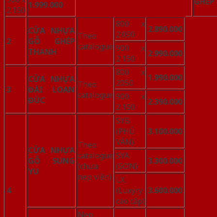
GHÉP
1.999.000
2.150
800 x
2.890.000
CỬA NHỰA
2.050
Theo
2
GỖ GHÉP
catalogue
900 x
THANH
2.990.000
2.150
800 x
1.990.000
CỬA NHỰA
2050
Theo
3
ĐÀI LOAN
catalogue
900 x
ĐÚC
2.390.000
2.150
SYB
(PHỦ
3.100.000
VÂN)
Theo
CỬA NHỰA
catalogue
SYA
GỖ SUNG
3.300.000
(chưa
(SƠN)
YU
nẹp viền)
LX
4
(Luxyry
3.600.000
cao cấp)
Nẹp