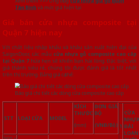
Xem thêm >>> Ứng dụng
cửa nhựa giả gỗ quận
Tân Bình
và mức giá hiện tại
Giá bán cửa nhựa composite tại
Quận 7 hiện nay
Với chất liệu nhập khẩu và khâu sản xuất hiện đại của
SaigonDoor, các mẫu
cửa nhựa gỗ composite cao cấp
tại Quận 7
hứa hẹn sẽ khiến bạn hài lòng. Đặc biệt, với
giá thành siêu rẻ, chúng tôi được đánh giá là tốt nhất
trên thị trường. Bảng giá cụ thể:
Báo giá chi tiết các dòng cửa composite cao cấp
KÍCH
ĐƠN GIÁ
CỬA
THƯỚC
BỘ
STT
LOẠI CỬA
MODEL
NHỰ
(
mm)
(VNĐ/Bộ)
1
ĐÀI
LOAN
900 x