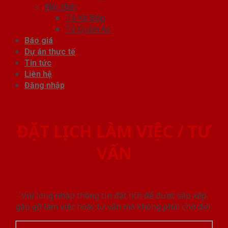
Nội thất
Tủ Kệ Bếp
Tủ Quần Áo
Báo giá
Dự án thực tế
Tin tức
Liên hệ
Đăng nhập
ĐẶT LỊCH LÀM VIỆC / TƯ
VẤN
Vui lòng nhập thông tin đặt lịch để được sắp xếp
gặp gỡ làm việc hoăc tư vấn mà không phải chờ đợi.