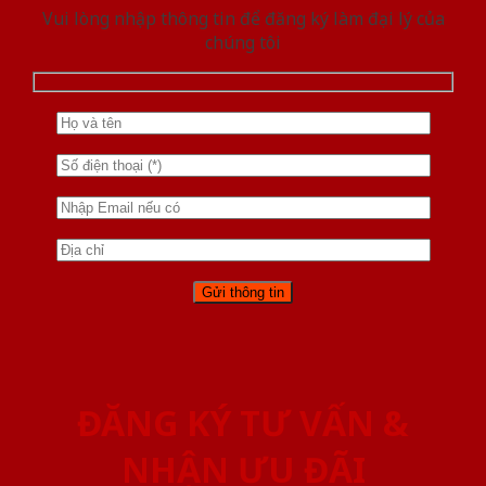
Vui lòng nhập thông tin để đăng ký làm đại lý của
chúng tôi
ĐĂNG KÝ TƯ VẤN &
NHẬN ƯU ĐÃI