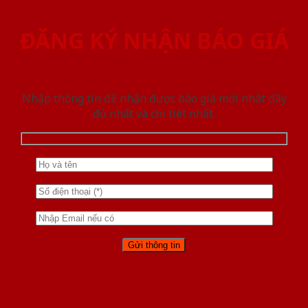
ĐĂNG KÝ NHẬN BÁO GIÁ
Nhập thông tin để nhận được báo giá mới nhât đầy
đủ nhất và chi tiết nhất.