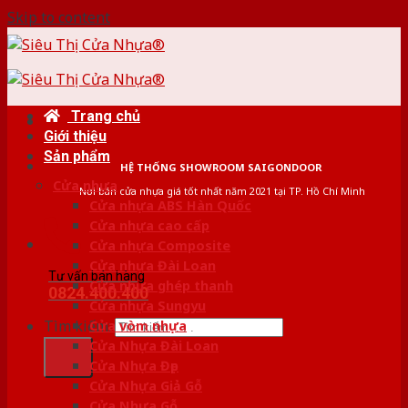
Skip to content
Trang chủ
Giới thiệu
Sản phẩm
HỆ THỐNG SHOWROOM SAIGONDOOR
Cửa nhựa
Nơi bán cửa nhựa giá tốt nhất năm 2021 tại TP. Hồ Chí Minh
Cửa nhựa ABS Hàn Quốc
Cửa nhựa cao cấp
Cửa nhựa Composite
Cửa nhựa Đài Loan
Tư vấn bán hàng
Cửa nhựa ghép thanh
0824.400.400
Cửa nhựa Sungyu
Tìm kiếm:
Cửa vòm nhựa
Cửa Nhựa Đài Loan
Cửa Nhựa Đẹp
Cửa Nhựa Giả Gỗ
Cửa Nhựa Gỗ