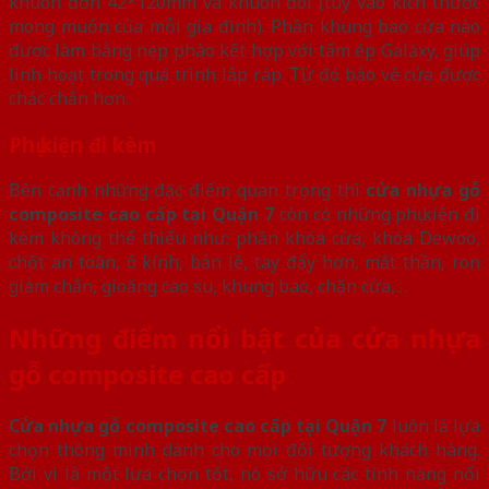
khuôn đơn 42*120mm và khuôn đôi (tùy vào kích thước
mong muốn của mỗi gia đình). Phần khung bao cửa nào
được làm bằng nẹp phào kết hợp với tấm ép Galaxy, giúp
linh hoạt trong quá trình lắp ráp. Từ đó bảo vệ cửa được
chắc chắn hơn.
Phụ kiện đi kèm
Bên cạnh những đặc điểm quan trọng thì
cửa nhựa gỗ
composite cao cấp tại Quận 7
còn có những phụ kiện đi
kèm không thể thiếu như: phần khóa cửa, khóa Dewoo,
chốt an toàn, ô kính, bản lề, tay đẩy hơn, mắt thần, ron
giảm chắn, gioăng cao su, khung bao, chặn cửa,…
Những điểm nổi bật của cửa nhựa
gỗ composite cao cấp
Cửa nhựa gỗ composite cao cấp tại Quận 7
luôn là lựa
chọn thông minh dành cho mọi đối tượng khách hàng.
Bởi vì là một lựa chọn tốt, nó sở hữu các tính năng nổi