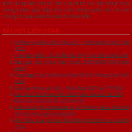
định đúng đắn cho tổ ấm của mình. Để đặt hàng hoặc
mong muốn giải đáp thắc mắc, đừng quên liên hệ với
chúng tôi qua website hoặc hotline nhé.
BÀI VIẾT LIÊN QUAN
[UPDATE] BÁO GIÁ CỬA GỖ | CỬA NHỰA CAO CẤP
2022
TOP 40+ MẪU TỦ QUẦN ÁO ĐẸP TẠI SAIGONDOOR
Báo giá cửa nhựa Hàn Quốc 2.999.900đ [Đã kiểm
định]
Ứng Dụng Của Cửa Nhựa Vân Gỗ Với Không Gian Nội
Thất
Giá cửa nhựa cao cấp – Mẫu đẹp 2021 tại TPHCM
Báo Giá Cửa Nhựa ABS Hàn Quốc Giá Rẻ Cao Cấp
BÁO GIÁ CỬA GỖ VÀ CỬA NHỰA
Cửa nhựa gỗ composite là gì? Những điều cần biết
về [cửa nhựa gỗ composite]
99+ Mẫu cửa gỗ cao cấp đang trở thành xu hướng
2024