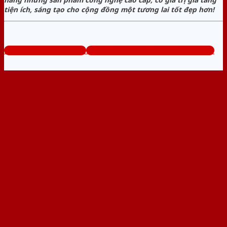
tiện ích, sáng tạo cho cộng đồng một tương lai tốt đẹp hơn!
www.cuanhuagiago.com
Tổng đài tư vấn miễn phí: 0824.400.400