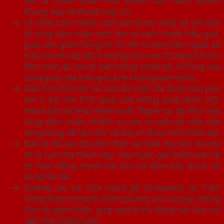
tạo ra thành phần như khuôn tấm cánh, khuôn
khung bao và khuôn nẹp chỉ.
Lỗ rỗng cách nhiệt, cách âm: Được thiết kế với một
lỗ rỗng đảm nhật cách âm và cách nhiệt hiệu quả,
giúp làm giảm tiếng ồn từ môi trường bên ngoài và
hữu ích khi lắp đặt ở những khu vực có tiếng ồn lớn.
Bên cạnh đó, khi bị biến động nhiệt độ, lỗ rỗng này
cũng giúp cửa không bị ảnh hưởng quá nhiều.
Dán film PVC lên bề mặt: Bề mặt cửa được bao phủ
bởi 2 lớp film PVC, giúp cửa chống cong vênh, mối
mọt và bảo vệ khỏi thấm nước. Ngoài ra, lớp film này
cũng đảm nhận nhiệm vụ tạo ra một bề mặt cửa
sáng bóng, dễ lau chùi và duy trì được tính thẩm mỹ.
Bản lề: Để tạo độ chắc chắn và thẩm mỹ, bản lề inox
sẽ là lựa chọn thích hợp. Cửa được gắn thêm bản lề
sẽ hoạt động mượt mà hơn và đảm bảo được sử
dụng lâu dài.
Gioăng cao su: Cửa nhựa gỗ Composite tại Tiền
Giang được trang bị thêm gioăng cao su giúp chống
lõm và giảm chấn, giúp quá trình đóng mở cửa trở
nên nhẹ nhàng hơn.