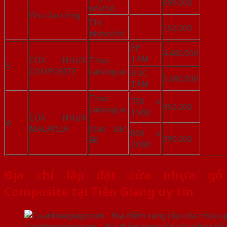
699.000
nổi/bộ
Yêu cầu riêng
Chỉ
150.000
nhôm/chỉ
ÉP
4.400.000
TẤM
CỬA NHỰA
Theo
5
COMPOSITE
catalogue
ĐÚC
5.600.000
TẤM
Theo
750 x
950.000
catalogue
1.900
CỬA NHỰA
6
MALAYSIA
(bao bản
800 x
990.000
lề)
2.000
Địa chỉ lắp đặt cửa nhựa gỗ
Composite tại Tiền Giang uy tín
Cuanhuagiago.com – Địa điểm cung cấp cửa nhựa gỗ C