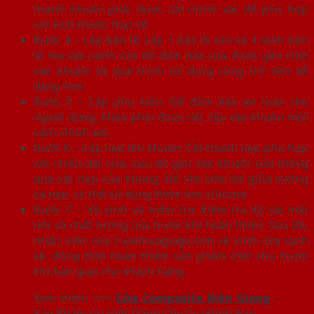
thanh khuôn phải được cắt chính xác để phù hợp
với kích thước thực tế.
Bước 4 – Lắp bản lề: Lắp 1 bản lề con và 3 cánh bản
lề mẹ vào cánh cửa để đảm bảo cửa được gắn chặt
vào khuôn và quá trình sử dụng cũng trở nên dễ
dàng hơn.
Bước 5 – Lắp phụ kiện: Để đảm bảo an toàn cho
người dùng, khóa phải được cắt, lắp vào khuôn một
cách chính xác.
Bước 6 – Lắp nẹp lên khuôn: Cắt thanh nẹp phù hợp
với chiều dài cửa, sau đó gắn vào khuôn cửa thông
qua các nẹp của khung. Để che khe hở giữa tường
và nẹp, có thể sử dụng thêm keo silicone.
Bước 7 – Vệ sinh và kiểm tra: Kiểm tra kỹ các mối
nối và chất lượng cửa trước khi hoàn thiện. Sau đó,
nhân viên của Cuanhuagiago.com vệ sinh cửa sạch
sẽ, đồng thời hoàn thiện sản phẩm chỉn chu trước
khi bàn giao cho khách hàng.
Xem thêm >>>
Cửa Composite Kiên Giang
–
Sản Phẩm Ưu Việt Dành Cho Gia Đình Bạn