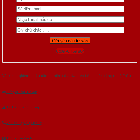
Gọi 0976.169.864
Với kinh nghiệm nhiêu năm nghiên cứu cửa theo tiêu chuẩn công nghệ Châu
Âu.Chúng tôi tự tin là nhà sản xuất & cung cấp hàng đầu tại Việt Nam!
Gửi yêu cầu tư vấn
Tải báo giá tổng hợp
Yêu cầu gọi lại (3 phút)
Dành cho đại lý