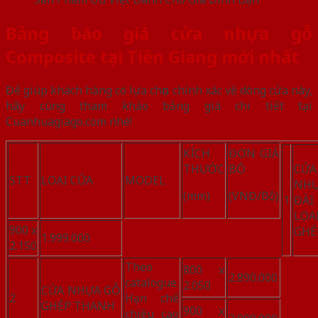
Bảng báo giá cửa nhựa gỗ
Composite tại Tiền Giang mới nhất
Để giúp khách hàng có lựa chọn chính xác về dòng cửa này,
hãy cùng tham khảo bảng giá chi tiết tại
Cuanhuagiago.com nhé!
KÍCH
ĐƠN GIÁ
THƯỚC
BỘ
CỬA
STT
LOẠI CỬA
MODEL
NHƯ
(mm)
(VNĐ/Bộ)
1
ĐÀI
LOA
900 x
GHÉ
1.999.000
2.150
Theo
800 x
2.890.000
catalogue.
2.050
CỬA NHỰA GỖ
2
Hạn chế
GHÉP THANH
900 x
chiều cao