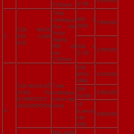
2.990.000
2.150
2150mm
Theo
800 x
catalogue.
1.990.000
2050
Hạn chế
CỬA NHỰA
chiều
3
ĐÀI LOAN
ngang
ĐÚC
900 và
900 x
2.390.000
cao
2.150
2150mm
SYB
(PHỦ
3.100.000
VÂN)
CỬA NHỰA GỖ
Theo
SYA
SUNG YU
catalogue
3.300.000
(SƠN)
(COMPOSITE
(chưa nẹp
LX
SAIGONDOOR)
viền)
4
(Luxury
3.600.000
cao
cấp)
Nẹp phào