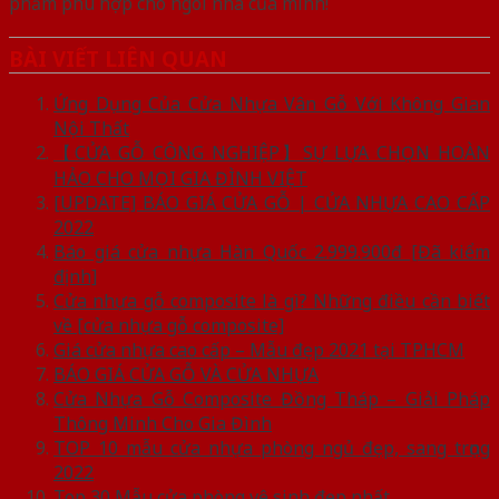
phẩm phù hợp cho ngôi nhà của mình!
BÀI VIẾT LIÊN QUAN
Ứng Dụng Của Cửa Nhựa Vân Gỗ Với Không Gian
Nội Thất
【CỬA GỖ CÔNG NGHIỆP】SỰ LỰA CHỌN HOÀN
HẢO CHO MỌI GIA ĐÌNH VIỆT
[UPDATE] BÁO GIÁ CỬA GỖ | CỬA NHỰA CAO CẤP
2022
Báo giá cửa nhựa Hàn Quốc 2.999.900đ [Đã kiểm
định]
Cửa nhựa gỗ composite là gì? Những điều cần biết
về [cửa nhựa gỗ composite]
Giá cửa nhựa cao cấp – Mẫu đẹp 2021 tại TPHCM
BÁO GIÁ CỬA GỖ VÀ CỬA NHỰA
Cửa Nhựa Gỗ Composite Đồng Tháp – Giải Pháp
Thông Minh Cho Gia Đình
TOP 10 mẫu cửa nhựa phòng ngủ đẹp, sang trọng
2022
Top 30 Mẫu cửa phòng vệ sinh đẹp nhất