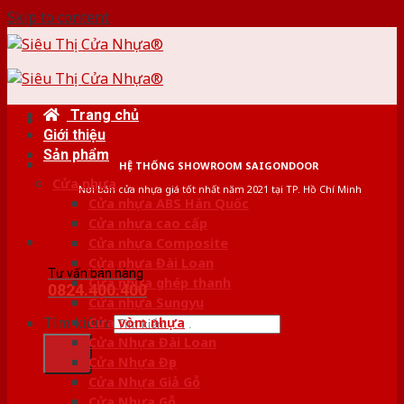
Skip to content
Trang chủ
Giới thiệu
Sản phẩm
HỆ THỐNG SHOWROOM SAIGONDOOR
Cửa nhựa
Nơi bán cửa nhựa giá tốt nhất năm 2021 tại TP. Hồ Chí Minh
Cửa nhựa ABS Hàn Quốc
Cửa nhựa cao cấp
Cửa nhựa Composite
Cửa nhựa Đài Loan
Tư vấn bán hàng
Cửa nhựa ghép thanh
0824.400.400
Cửa nhựa Sungyu
Tìm kiếm:
Cửa vòm nhựa
Cửa Nhựa Đài Loan
Cửa Nhựa Đẹp
Cửa Nhựa Giả Gỗ
Cửa Nhựa Gỗ