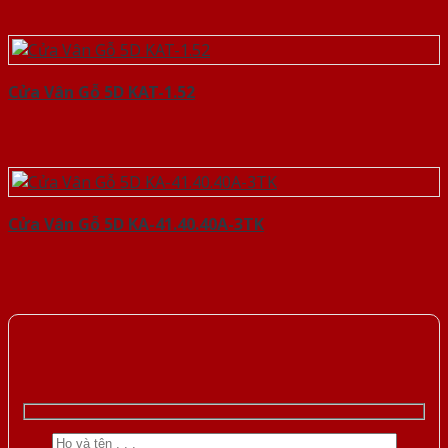
Cửa Vân Gỗ 5D KAT-1.52
Cửa Vân Gỗ 5D KA-41.40.40A-3TK