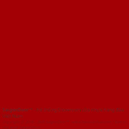
SaigonDoor™
- Hệ thống Showroom cửa nhựa hàng đầu
Việt Nam
Copyright ⓒ 2016 – 2026 SaigonDoor™ - www.bancuanhua.com | Đơn vị
chủ quản SaigonDoor