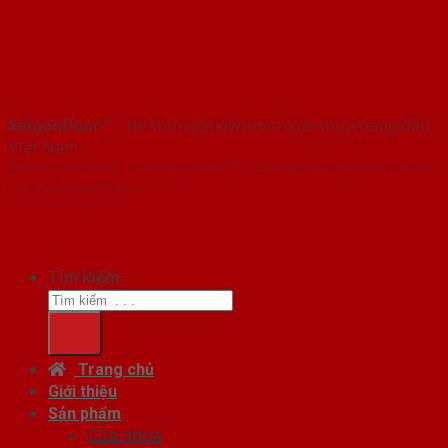
SaigonDoor™
- Hệ thống Showroom cửa nhựa hàng đầu
Việt Nam
Copyright ⓒ 2016 – 2026 SaigonDoor™ - www.bancuanhua.com | Đơn vị
chủ quản SaigonDoor
Tìm kiếm:
Trang chủ
Giới thiệu
Sản phẩm
Cửa nhựa