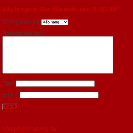
Hãy là người đầu tiên nhận xét “B 502 RB”
Đánh giá của bạn
Nhận xét của bạn
*
Tên
*
Email
*
Sản phẩm tương tự