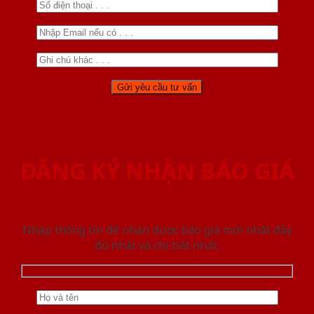
ĐĂNG KÝ NHẬN BÁO GIÁ
Nhập thông tin để nhận được báo giá mới nhât đầy
đủ nhất và chi tiết nhất.