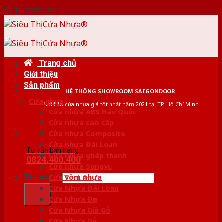
Skip to content
Trang chủ
Giới thiệu
Sản phẩm
HỆ THỐNG SHOWROOM SAIGONDOOR
Cửa nhựa
Nơi bán cửa nhựa giá tốt nhất năm 2021 tại TP. Hồ Chí Minh
Cửa nhựa ABS Hàn Quốc
Cửa nhựa cao cấp
Cửa nhựa Composite
Cửa nhựa Đài Loan
Tư vấn bán hàng
Cửa nhựa ghép thanh
0824.400.400
Cửa nhựa Sungyu
Tìm kiếm:
Cửa vòm nhựa
Cửa Nhựa Đài Loan
Cửa Nhựa Đẹp
Cửa Nhựa Giả Gỗ
Cửa Nhựa Gỗ