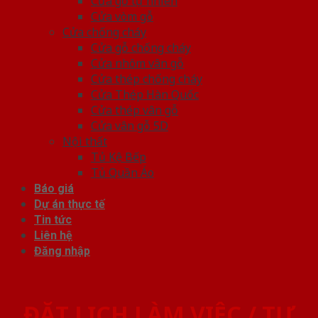
Cửa gỗ tự nhiên
Cửa vòm gỗ
Cửa chống cháy
Cửa gỗ chống cháy
Cửa nhôm vân gỗ
Cửa thép chống cháy
Cửa Thép Hàn Quốc
Cửa thép vân gỗ
Cửa vân gỗ 5D
Nội thất
Tủ Kệ Bếp
Tủ Quần Áo
Báo giá
Dự án thực tế
Tin tức
Liên hệ
Đăng nhập
ĐẶT LỊCH LÀM VIỆC / TƯ