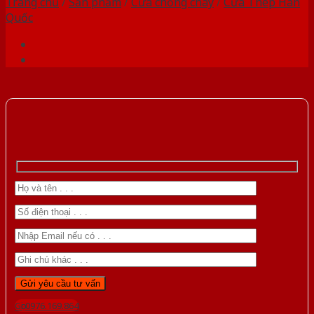
Trang chủ
/
Sản phẩm
/
Cửa chống cháy
/
Cửa Thép Hàn
Quốc
Gọi 0976.169.864