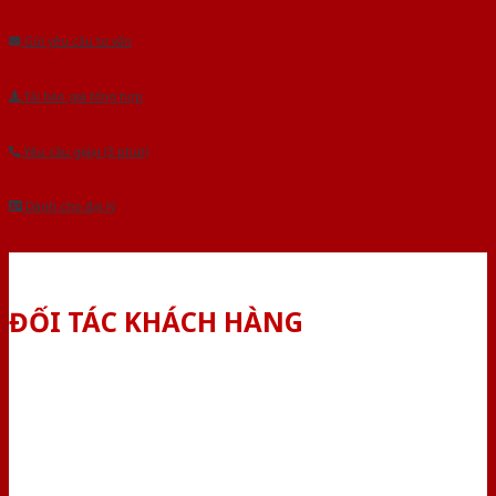
Gửi yêu cầu tư vấn
Tải báo giá tổng hợp
Yêu cầu gọi lại (3 phút)
Dành cho đại lý
ĐỐI TÁC KHÁCH HÀNG