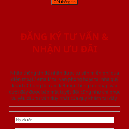
ĐĂNG KÝ TƯ VẤN &
NHẬN ƯU ĐÃI
Nhập thông tin để nhận được tư vấn miễn phí qua
điện thoại / email/ tại văn phòng hoặc tại nhà quý
khách. Chúng tôi cam kết mọi thông tin nhập vào
dưới đây được bảo mật tuyệt đối cũng như chỉ phục
vụ yêu cầu tư vấn duy nhất của quý khách tại đây.