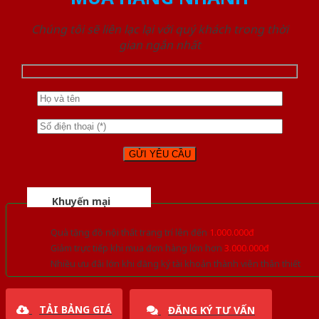
Chúng tôi sẽ liên lạc lại với quý khách trong thời
gian ngắn nhất
Khuyến mại
Quà tặng đồ nội thất trang trí lên đến
1.000.000đ
Giảm trực tiếp khi mua đơn hàng lớn hơn
3.000.000đ
Nhiều ưu đãi lớn khi đăng ký tài khoản thành viên thân thiết
TẢI BẢNG GIÁ
ĐĂNG KÝ TƯ VẤN