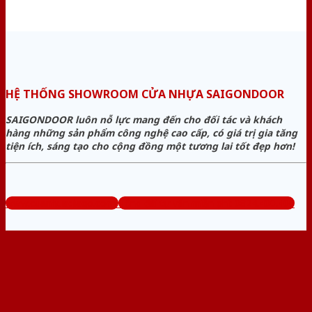
HỆ THỐNG SHOWROOM CỬA NHỰA SAIGONDOOR
SAIGONDOOR luôn nỗ lực mang đến cho đối tác và khách
hàng những sản phẩm công nghệ cao cấp, có giá trị gia tăng
tiện ích, sáng tạo cho cộng đồng một tương lai tốt đẹp hơn!
www.cuanhuagiago.com
Tổng đài tư vấn miễn phí: 0824.400.400