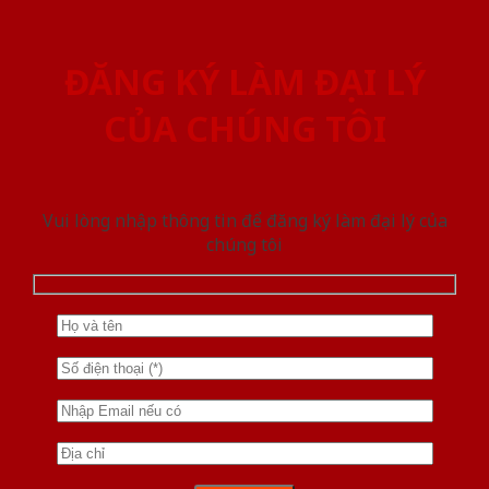
ĐĂNG KÝ LÀM ĐẠI LÝ
CỦA CHÚNG TÔI
Vui lòng nhập thông tin để đăng ký làm đại lý của
chúng tôi