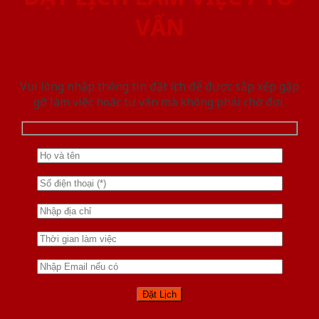
VẤN
Vui lòng nhập thông tin đặt lịch để được sắp xếp gặp
gỡ làm việc hoăc tư vấn mà không phải chờ đợi.