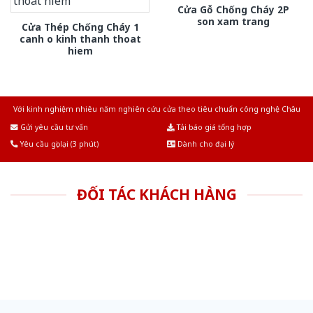
Cửa Gỗ Chống Cháy 2P
son xam trang
Cửa Thép Chống Cháy 1
canh o kinh thanh thoat
hiem
Với kinh nghiệm nhiêu năm nghiên cứu cửa theo tiêu chuẩn công nghệ Châu
Âu.Chúng tôi tự tin là nhà sản xuất & cung cấp hàng đầu tại Việt Nam!
Gửi yêu cầu tư vấn
Tải báo giá tổng hợp
Yêu cầu gọi lại (3 phút)
Dành cho đại lý
ĐỐI TÁC KHÁCH HÀNG