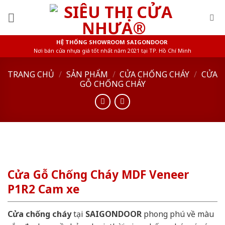
Skip
to
content
HỆ THỐNG SHOWROOM SAIGONDOOR
Nơi bán cửa nhựa giá tốt nhất năm 2021 tại TP. Hồ Chí Minh
TRANG CHỦ
/
SẢN PHẨM
/
CỬA CHỐNG CHÁY
/
CỬA
GỖ CHỐNG CHÁY
Cửa Gỗ Chống Cháy MDF Veneer
P1R2 Cam xe
Cửa chống cháy
tại
SAIGONDOOR
phong phú về màu