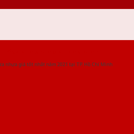
 THỐNG SHOWROOM SAIGONDOOR
ửa nhựa giá tốt nhất năm 2021 tại TP. Hồ Chí Minh