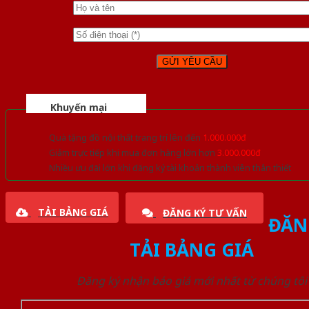
Khuyến mại
Quà tặng đồ nội thất trang trí lên đến
1.000.000đ
Giảm trực tiếp khi mua đơn hàng lớn hơn
3.000.000đ
Nhiều ưu đãi lớn khi đăng ký tài khoản thành viên thân thiết
TẢI BẢNG GIÁ
ĐĂNG KÝ TƯ VẤN
ĐĂN
TẢI BẢNG GIÁ
Đăng ký nhận báo giá mới nhất từ chúng tôi