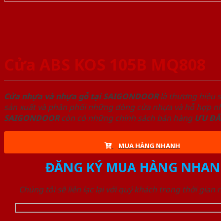
Cửa ABS KOS 105B MQ808
Cửa nhựa và nhựa gỗ tại SAIGONDOOR
là thương hiệu 
sản xuất và phân phối những dòng cửa nhựa và hỗ hợp nhự
SAIGONDOOR
còn có những chính sách bán hàng
ƯU ĐÃ
MUA HÀNG NHANH
ĐĂNG KÝ MUA HÀNG NHAN
Chúng tôi sẽ liên lạc lại với quý khách trong thời gian