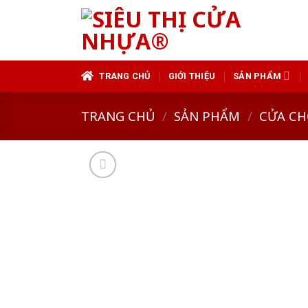
Skip
to
content
TRANG CHỦ
GIỚI THIỆU
SẢN PHẨM
TRANG CHỦ
/
SẢN PHẨM
/
CỬA CH