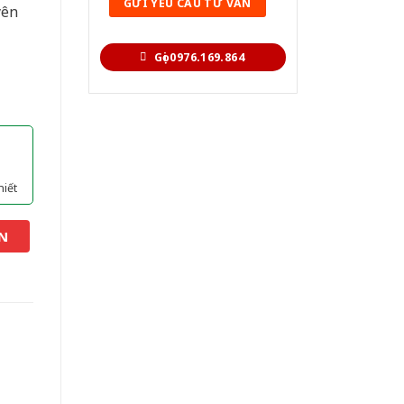
yên
Gọi 0976.169.864
hiết
N