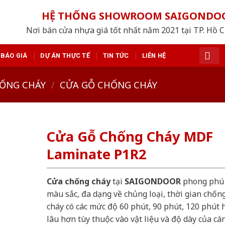
HỆ THỐNG SHOWROOM SAIGONDO
Nơi bán cửa nhựa giá tốt nhất năm 2021 tại TP. Hồ 
BÁO GIÁ
DỰ ÁN THỰC TẾ
TIN TỨC
LIÊN HỆ
ỐNG CHÁY
/
CỬA GỖ CHỐNG CHÁY
Cửa Gỗ Chống Cháy MDF
Laminate P1R2
Cửa chống cháy
tại
SAIGONDOOR
phong phú
màu sắc, đa dạng về chủng loại, thời gian chốn
cháy có các mức độ 60 phút, 90 phút, 120 phút 
lâu hơn tùy thuộc vào vật liệu và độ dày của cá