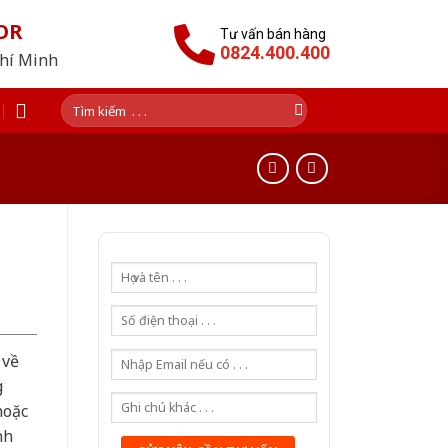
OR
Tư vấn bán hàng
0824.400.400
Chí Minh
Tìm
kiếm:
 về
g
hoặc
nh