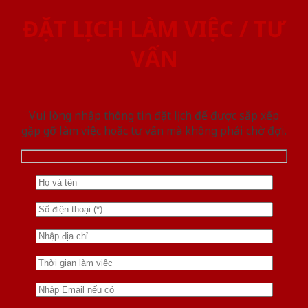
ĐẶT LỊCH LÀM VIỆC / TƯ
VẤN
Vui lòng nhập thông tin đặt lịch để được sắp xếp
gặp gỡ làm việc hoăc tư vấn mà không phải chờ đợi.