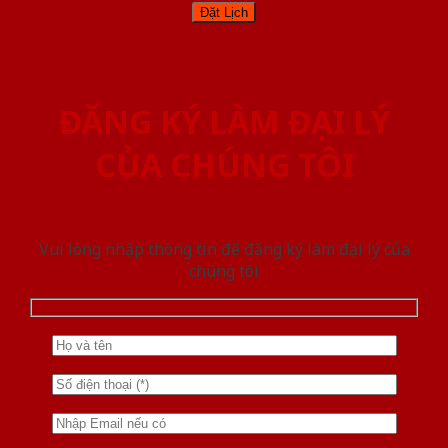
ĐĂNG KÝ LÀM ĐẠI LÝ
CỦA CHÚNG TÔI
Vui lòng nhập thông tin để đăng ký làm đại lý của
chúng tôi