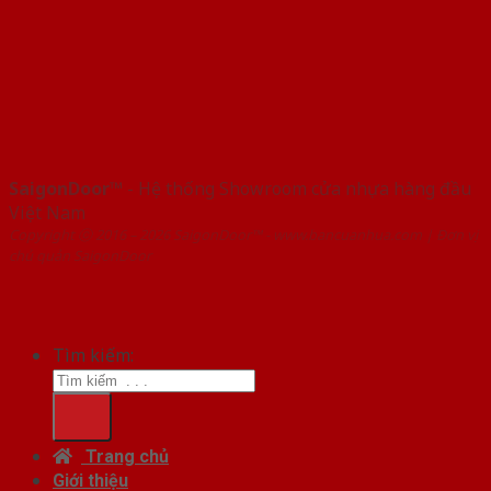
SaigonDoor™
- Hệ thống Showroom cửa nhựa hàng đầu
Việt Nam
Copyright ⓒ 2016 – 2026 SaigonDoor™ - www.bancuanhua.com | Đơn vị
chủ quản SaigonDoor
Tìm kiếm:
Trang chủ
Giới thiệu