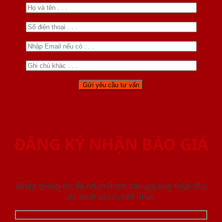
ĐĂNG KÝ NHẬN BÁO GIÁ
Nhập thông tin để nhận được báo giá mới nhât đầy
đủ nhất và chi tiết nhất.