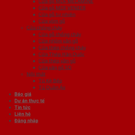
Cửa gỗ MDF MELAMINE
Cửa gỗ MDF VENEER
Cửa gỗ tự nhiên
Cửa vòm gỗ
Cửa chống cháy
Cửa gỗ chống cháy
Cửa nhôm vân gỗ
Cửa thép chống cháy
Cửa Thép Hàn Quốc
Cửa thép vân gỗ
Cửa vân gỗ 5D
Nội thất
Tủ Kệ Bếp
Tủ Quần Áo
Báo giá
Dự án thực tế
Tin tức
Liên hệ
Đăng nhập