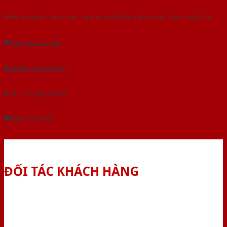
Với kinh nghiệm nhiêu năm nghiên cứu cửa theo tiêu chuẩn công nghệ Châu
Âu.Chúng tôi tự tin là nhà sản xuất & cung cấp hàng đầu tại Việt Nam!
Gửi yêu cầu tư vấn
Tải báo giá tổng hợp
Yêu cầu gọi lại (3 phút)
Dành cho đại lý
ĐỐI TÁC KHÁCH HÀNG