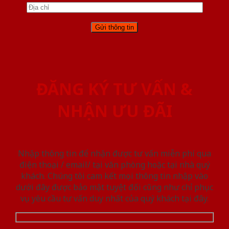
ĐĂNG KÝ TƯ VẤN &
NHẬN ƯU ĐÃI
Nhập thông tin để nhận được tư vấn miễn phí qua
điện thoại / email/ tại văn phòng hoặc tại nhà quý
khách. Chúng tôi cam kết mọi thông tin nhập vào
dưới đây được bảo mật tuyệt đối cũng như chỉ phục
vụ yêu cầu tư vấn duy nhất của quý khách tại đây.