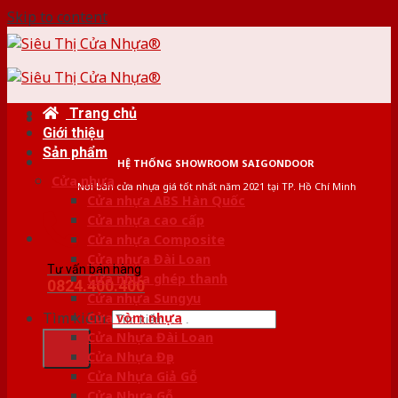
Skip to content
Trang chủ
Giới thiệu
Sản phẩm
HỆ THỐNG SHOWROOM SAIGONDOOR
Cửa nhựa
Nơi bán cửa nhựa giá tốt nhất năm 2021 tại TP. Hồ Chí Minh
Cửa nhựa ABS Hàn Quốc
Cửa nhựa cao cấp
Cửa nhựa Composite
Cửa nhựa Đài Loan
Tư vấn bán hàng
Cửa nhựa ghép thanh
0824.400.400
Cửa nhựa Sungyu
Tìm kiếm:
Cửa vòm nhựa
Cửa Nhựa Đài Loan
Cửa Nhựa Đẹp
Cửa Nhựa Giả Gỗ
Cửa Nhựa Gỗ