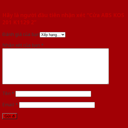
Hãy là người đầu tiên nhận xét “Cửa ABS KOS
201 K1129 2”
Đánh giá của bạn
Nhận xét của bạn
*
Tên
*
Email
*