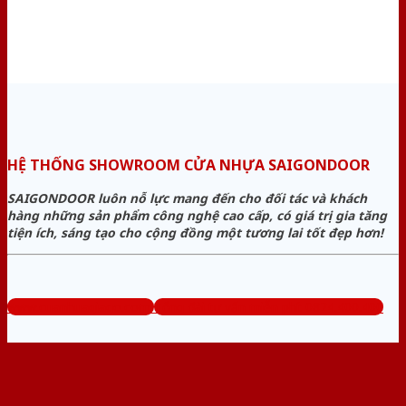
HỆ THỐNG SHOWROOM CỬA NHỰA SAIGONDOOR
SAIGONDOOR luôn nỗ lực mang đến cho đối tác và khách
hàng những sản phẩm công nghệ cao cấp, có giá trị gia tăng
tiện ích, sáng tạo cho cộng đồng một tương lai tốt đẹp hơn!
www.cuanhuagiago.com
Tổng đài tư vấn miễn phí: 0824.400.400