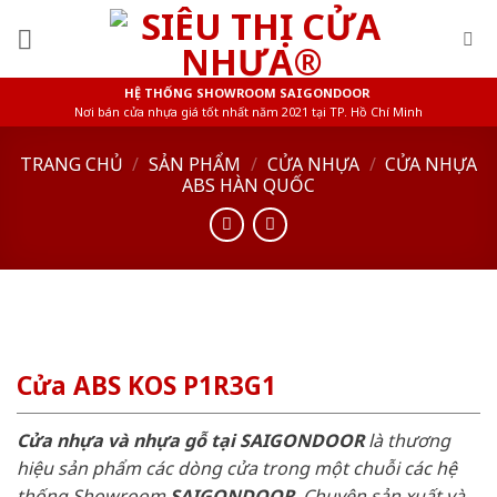
Skip
to
content
HỆ THỐNG SHOWROOM SAIGONDOOR
Nơi bán cửa nhựa giá tốt nhất năm 2021 tại TP. Hồ Chí Minh
TRANG CHỦ
/
SẢN PHẨM
/
CỬA NHỰA
/
CỬA NHỰA
ABS HÀN QUỐC
Cửa ABS KOS P1R3G1
Cửa nhựa và nhựa gỗ tại SAIGONDOOR
là thương
hiệu sản phẩm các dòng cửa trong một chuỗi các hệ
thống Showroom
SAIGONDOOR
. Chuyên sản xuất và