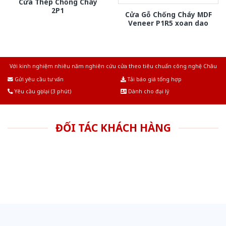
Cửa Thép Chống Cháy
2P1
Cửa Gỗ Chống Cháy MDF
Veneer P1R5 xoan dao
Với kinh nghiệm nhiêu năm nghiên cứu cửa theo tiêu chuẩn công nghệ Châu
Âu.Chúng tôi tự tin là nhà sản xuất & cung cấp hàng đầu tại Việt Nam!
Gửi yêu cầu tư vấn
Tải báo giá tổng hợp
Yêu cầu gọi lại (3 phút)
Dành cho đại lý
ĐỐI TÁC KHÁCH HÀNG