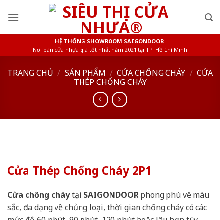
Skip
to
content
HỆ THỐNG SHOWROOM SAIGONDOOR
Nơi bán cửa nhựa giá tốt nhất năm 2021 tại TP. Hồ Chí Minh
TRANG CHỦ
/
SẢN PHẨM
/
CỬA CHỐNG CHÁY
/
CỬA
THÉP CHỐNG CHÁY
Cửa Thép Chống Cháy 2P1
Cửa chống cháy
tại
SAIGONDOOR
phong phú về màu
sắc, đa dạng về chủng loại, thời gian chống cháy có các
mức độ 60 phút, 90 phút, 120 phút hoặc lâu hơn tùy