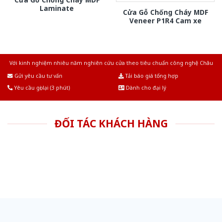
Laminate
Cửa Gỗ Chống Cháy MDF
Veneer P1R4 Cam xe
Với kinh nghiệm nhiêu năm nghiên cứu cửa theo tiêu chuẩn công nghệ Châu
Âu.Chúng tôi tự tin là nhà sản xuất & cung cấp hàng đầu tại Việt Nam!
Gửi yêu cầu tư vấn
Tải báo giá tổng hợp
Yêu cầu gọi lại (3 phút)
Dành cho đại lý
ĐỐI TÁC KHÁCH HÀNG