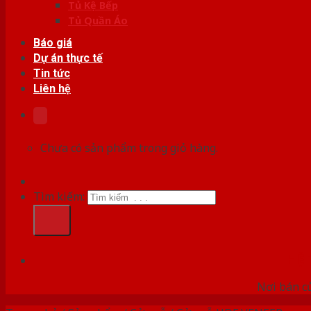
Tủ Kệ Bếp
Tủ Quần Áo
Báo giá
Dự án thực tế
Tin tức
Liên hệ
Chưa có sản phẩm trong giỏ hàng.
Tìm kiếm:
HỆ
Nơi bán c