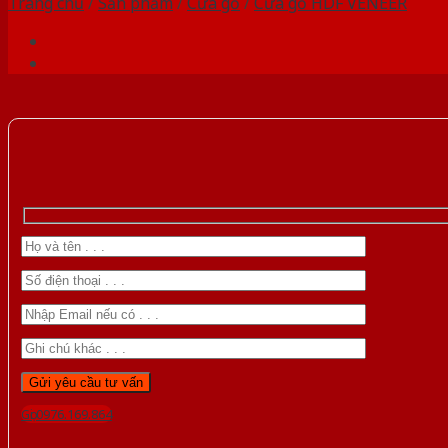
Trang chủ
/
Sản phẩm
/
Cửa gỗ
/
Cửa gỗ HDF VENEER
Gọi 0976.169.864