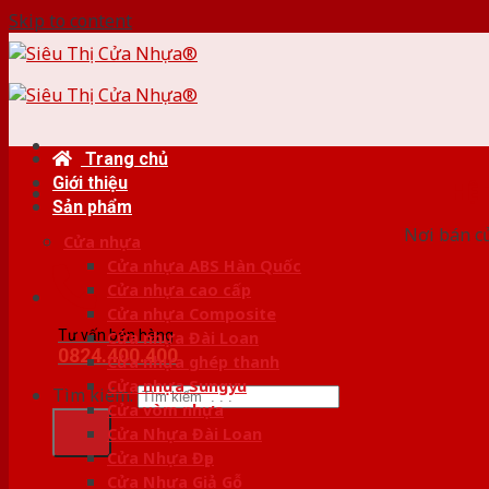
Skip to content
Trang chủ
Giới thiệu
HỆ
Sản phẩm
Nơi bán c
Cửa nhựa
Cửa nhựa ABS Hàn Quốc
Cửa nhựa cao cấp
Cửa nhựa Composite
Tư vấn bán hàng
Cửa nhựa Đài Loan
0824.400.400
Cửa nhựa ghép thanh
Cửa nhựa Sungyu
Tìm kiếm:
Cửa vòm nhựa
Cửa Nhựa Đài Loan
Cửa Nhựa Đẹp
Cửa Nhựa Giả Gỗ