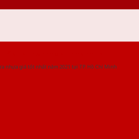
 THỐNG SHOWROOM SAIGONDOOR
ửa nhựa giá tốt nhất năm 2021 tại TP. Hồ Chí Minh