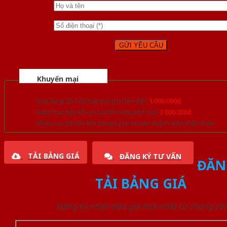
Khuyến mại
Quà tặng đồ nội thất trang trí lên đến
1.000.000đ
Giảm trực tiếp khi mua đơn hàng lớn hơn
3.000.000đ
Nhiều ưu đãi lớn khi đăng ký tài khoản thành viên thân thiết
TẢI BẢNG GIÁ
ĐĂNG KÝ TƯ VẤN
ĐĂN
TẢI BẢNG GIÁ
Đăng ký nhận báo giá mới nhất từ chúng tôi