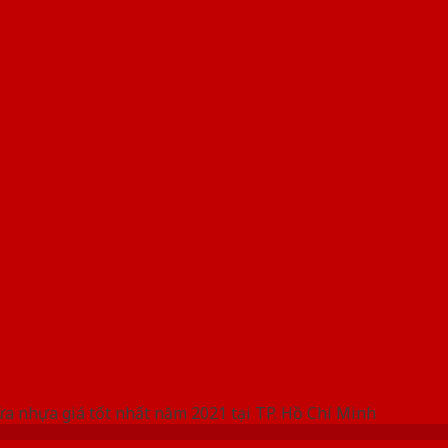
 THỐNG SHOWROOM SAIGONDOOR
ửa nhựa giá tốt nhất năm 2021 tại TP. Hồ Chí Minh