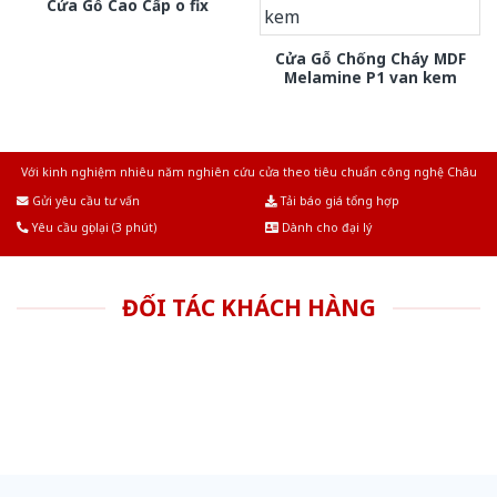
Cửa Gỗ Cao Cấp o fix
Cửa Gỗ Chống Cháy MDF
Melamine P1 van kem
Với kinh nghiệm nhiêu năm nghiên cứu cửa theo tiêu chuẩn công nghệ Châu
Âu.Chúng tôi tự tin là nhà sản xuất & cung cấp hàng đầu tại Việt Nam!
Gửi yêu cầu tư vấn
Tải báo giá tổng hợp
Yêu cầu gọi lại (3 phút)
Dành cho đại lý
ĐỐI TÁC KHÁCH HÀNG