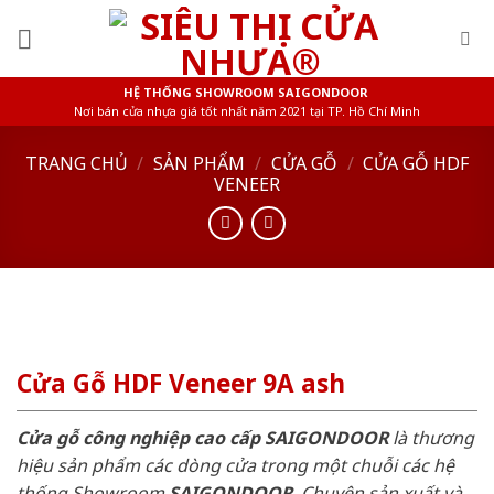
Skip
to
content
HỆ THỐNG SHOWROOM SAIGONDOOR
Nơi bán cửa nhựa giá tốt nhất năm 2021 tại TP. Hồ Chí Minh
TRANG CHỦ
/
SẢN PHẨM
/
CỬA GỖ
/
CỬA GỖ HDF
VENEER
Cửa Gỗ HDF Veneer 9A ash
Cửa gỗ công nghiệp cao cấp SAIGONDOOR
là thương
hiệu sản phẩm các dòng cửa trong một chuỗi các hệ
thống Showroom
SAIGONDOOR
. Chuyên sản xuất và