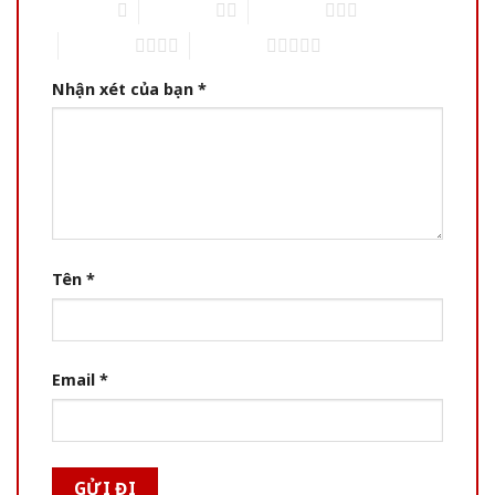
1 of 5 stars
2 of 5 stars
3 of 5 stars
4 of 5 stars
5 of 5 stars
Nhận xét của bạn
*
Tên
*
Email
*