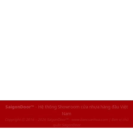
SaigonDoor™
- Hệ thống Showroom cửa nhựa hàng đầu Việt
Nam
Copyright ⓒ 2016 – 2026 SaigonDoor™ - www.bancuanhua.com | Đơn vị chủ
quản SaigonDoor