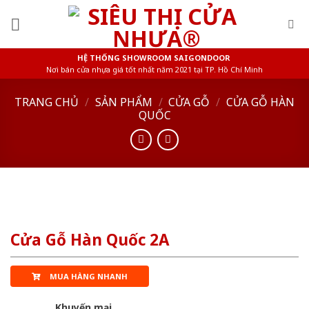
Skip
to
content
HỆ THỐNG SHOWROOM SAIGONDOOR
Nơi bán cửa nhựa giá tốt nhất năm 2021 tại TP. Hồ Chí Minh
TRANG CHỦ
/
SẢN PHẨM
/
CỬA GỖ
/
CỬA GỖ HÀN
QUỐC
Cửa Gỗ Hàn Quốc 2A
MUA HÀNG NHANH
Khuyến mại