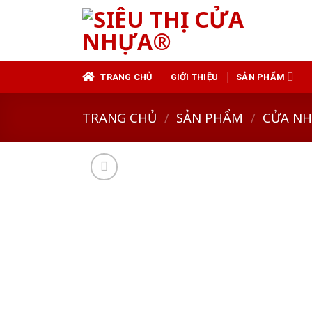
Skip
to
content
TRANG CHỦ
GIỚI THIỆU
SẢN PHẨM
TRANG CHỦ
/
SẢN PHẨM
/
CỬA N