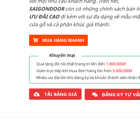
với mọi nhu cầu khách hàng. Trên hết,
SAIGONDOOR
còn có những chính sách bán 
ƯU ĐÃI
CAO
đi kèm với sự đa dạng về mẫu mã,
cửa gỗ và cả phân khúc giá thành.
MUA HÀNG NHANH
Khuyến mại
Quà tặng đồ nội thất trang trí lên đến
1.000.000đ
Giảm trực tiếp khi mua đơn hàng lớn hơn
3.000.000đ
Nhiều ưu đãi lớn khi đăng ký tài khoản thành viên thân t
TẢI BẢNG GIÁ
ĐĂNG KÝ TƯ VẤ