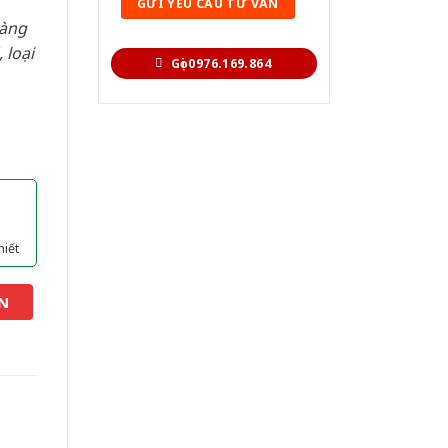
hàng
 loại
Gọi 0976.169.864
hiết
N