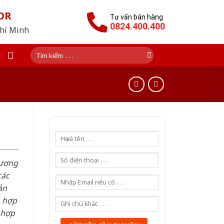
OR
Tư vấn bán hàng
0824.400.400
Chí Minh
Tìm
kiếm:
hương
các
ản
ỗ hợp
 hợp