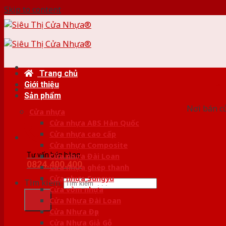
Skip to content
Trang chủ
Giới thiệu
HỆ
Sản phẩm
Nơi bán c
Cửa nhựa
Cửa nhựa ABS Hàn Quốc
Cửa nhựa cao cấp
Cửa nhựa Composite
Tư vấn bán hàng
Cửa nhựa Đài Loan
0824.400.400
Cửa nhựa ghép thanh
Cửa nhựa Sungyu
Tìm kiếm:
Cửa vòm nhựa
Cửa Nhựa Đài Loan
Cửa Nhựa Đẹp
Cửa Nhựa Giả Gỗ