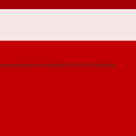
 THỐNG SHOWROOM SAIGONDOOR
ửa nhựa giá tốt nhất năm 2021 tại TP. Hồ Chí Minh