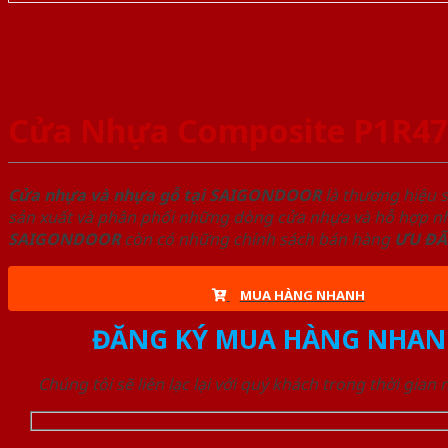
Cửa Nhựa Composite P1R47
Cửa nhựa và nhựa gỗ tại SAIGONDOOR
là thương hiệu 
sản xuất và phân phối những dòng cửa nhựa và hỗ hợp nhự
SAIGONDOOR
còn có những chính sách bán hàng
ƯU ĐÃ
MUA HÀNG NHANH
ĐĂNG KÝ MUA HÀNG NHAN
Chúng tôi sẽ liên lạc lại với quý khách trong thời gian