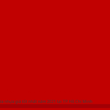
 THỐNG SHOWROOM SAIGONDOOR
ửa nhựa giá tốt nhất năm 2021 tại TP. Hồ Chí Minh