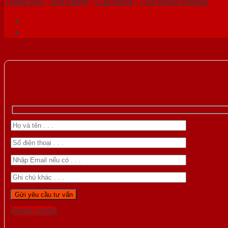
Trang chủ
/
Sản phẩm
/
Cửa nhựa
/
Cửa nhựa Sungyu
Gọi 0976.169.864