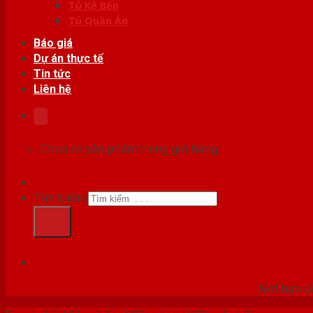
Tủ Kệ Bếp
Tủ Quần Áo
Báo giá
Dự án thực tế
Tin tức
Liên hệ
Chưa có sản phẩm trong giỏ hàng.
Tìm kiếm:
HỆ
Nơi bán c