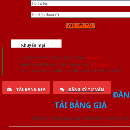
Khuyến mại
Quà tặng đồ nội thất trang trí lên đến
1.000.000đ
Giảm trực tiếp khi mua đơn hàng lớn hơn
3.000.000đ
Nhiều ưu đãi lớn khi đăng ký tài khoản thành viên thân thiết
TẢI BẢNG GIÁ
ĐĂNG KÝ TƯ VẤN
ĐĂN
TẢI BẢNG GIÁ
Đăng ký nhận báo giá mới nhất từ chúng tôi