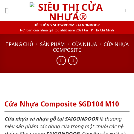
Skip
to
content
HỆ THỐNG SHOWROOM SAIGONDOOR
Nơi bán cửa nhựa giá tốt nhất năm 2021 tại TP. Hồ Chí Minh
TRANG CHỦ
/
SẢN PHẨM
/
CỬA NHỰA
/
CỬA NHỰA
COMPOSITE
Cửa Nhựa Composite SGD104 M10
Cửa nhựa và nhựa gỗ tại SAIGONDOOR
là thương
hiệu sản phẩm các dòng cửa trong một chuỗi các hệ
thống Showroom
SAIGONDOOR
. Chuyên sản xuất và