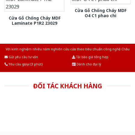
Cửa Gỗ Chống Cháy MDF
O4 C1 phao chi
Cửa Gỗ Chống Cháy MDF
Laminate P1R2 23029
Với kinh nghiệm nhiêu năm nghiên cứu cửa theo tiêu chuẩn công nghệ Châu
Âu.Chúng tôi tự tin là nhà sản xuất & cung cấp hàng đầu tại Việt Nam!
Gửi yêu cầu tư vấn
Tải báo giá tổng hợp
Yêu cầu gọi lại (3 phút)
Dành cho đại lý
ĐỐI TÁC KHÁCH HÀNG