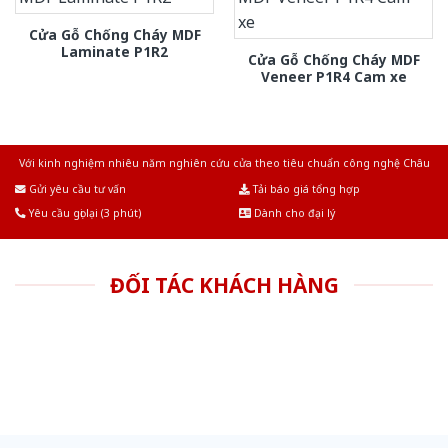
Cửa Gỗ Chống Cháy MDF
Laminate P1R2
Cửa Gỗ Chống Cháy MDF
Veneer P1R4 Cam xe
Với kinh nghiệm nhiêu năm nghiên cứu cửa theo tiêu chuẩn công nghệ Châu
Âu.Chúng tôi tự tin là nhà sản xuất & cung cấp hàng đầu tại Việt Nam!
Gửi yêu cầu tư vấn
Tải báo giá tổng hợp
Yêu cầu gọi lại (3 phút)
Dành cho đại lý
ĐỐI TÁC KHÁCH HÀNG