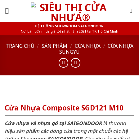
Skip
to
content
HỆ THỐNG SHOWROOM SAIGONDOOR
Nơi bán cửa nhựa giá tốt nhất năm 2021 tại TP. Hồ Chí Minh
TRANG CHỦ
/
SẢN PHẨM
/
CỬA NHỰA
/
CỬA NHỰA
SUNGYU
Cửa Nhựa Composite SGD121 M10
Cửa nhựa và nhựa gỗ tại SAIGONDOOR
là thương
hiệu sản phẩm các dòng cửa trong một chuỗi các hệ
thống Showroom
SAIGONDOOR
. Chuyên sản xuất và