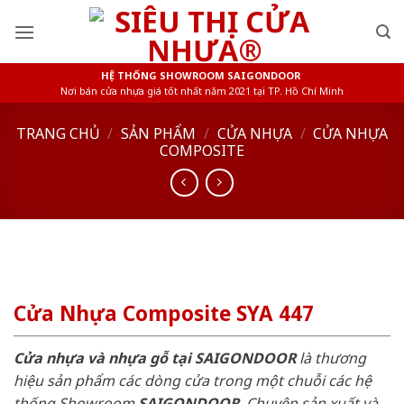
Skip
to
content
HỆ THỐNG SHOWROOM SAIGONDOOR
Nơi bán cửa nhựa giá tốt nhất năm 2021 tại TP. Hồ Chí Minh
TRANG CHỦ
/
SẢN PHẨM
/
CỬA NHỰA
/
CỬA NHỰA
COMPOSITE
Cửa Nhựa Composite SYA 447
Cửa nhựa và nhựa gỗ tại SAIGONDOOR
là thương
hiệu sản phẩm các dòng cửa trong một chuỗi các hệ
thống Showroom
SAIGONDOOR
. Chuyên sản xuất và