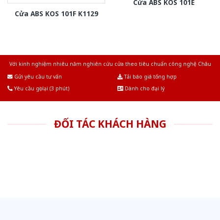
Cửa ABS KOS 101E
Cửa ABS KOS 101F K1129
Với kinh nghiệm nhiêu năm nghiên cứu cửa theo tiêu chuẩn công nghệ Châu
Âu.Chúng tôi tự tin là nhà sản xuất & cung cấp hàng đầu tại Việt Nam!
Gửi yêu cầu tư vấn
Tải báo giá tổng hợp
Yêu cầu gọi lại (3 phút)
Dành cho đại lý
ĐỐI TÁC KHÁCH HÀNG