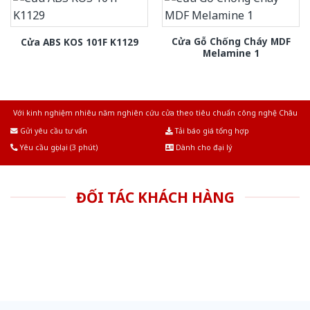
Cửa Gỗ Chống Cháy MDF
Cửa ABS KOS 101F K1129
Melamine 1
Với kinh nghiệm nhiêu năm nghiên cứu cửa theo tiêu chuẩn công nghệ Châu
Âu.Chúng tôi tự tin là nhà sản xuất & cung cấp hàng đầu tại Việt Nam!
Gửi yêu cầu tư vấn
Tải báo giá tổng hợp
Yêu cầu gọi lại (3 phút)
Dành cho đại lý
ĐỐI TÁC KHÁCH HÀNG