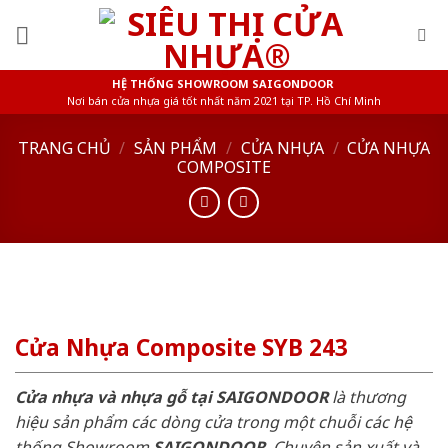
Skip
to
content
HỆ THỐNG SHOWROOM SAIGONDOOR
Nơi bán cửa nhựa giá tốt nhất năm 2021 tại TP. Hồ Chí Minh
TRANG CHỦ
/
SẢN PHẨM
/
CỬA NHỰA
/
CỬA NHỰA
COMPOSITE
Cửa Nhựa Composite SYB 243
Cửa nhựa và nhựa gỗ tại SAIGONDOOR
là thương
hiệu sản phẩm các dòng cửa trong một chuỗi các hệ
thống Showroom
SAIGONDOOR
. Chuyên sản xuất và