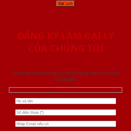
ĐĂNG KÝ LÀM ĐẠI LÝ
CỦA CHÚNG TÔI
Vui lòng nhập thông tin để đăng ký làm đại lý của
chúng tôi