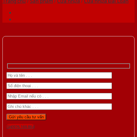
Trang chủ
/
Sản phẩm
/
Cửa nhựa
/
Cửa nhựa Đài Loan
Gọi 0976.169.864