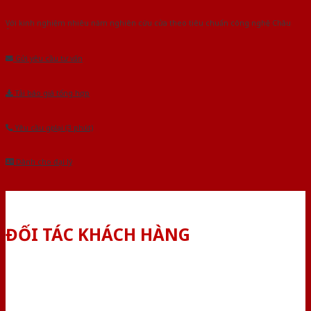
Với kinh nghiệm nhiêu năm nghiên cứu cửa theo tiêu chuẩn công nghệ Châu
Âu.Chúng tôi tự tin là nhà sản xuất & cung cấp hàng đầu tại Việt Nam!
Gửi yêu cầu tư vấn
Tải báo giá tổng hợp
Yêu cầu gọi lại (3 phút)
Dành cho đại lý
ĐỐI TÁC KHÁCH HÀNG