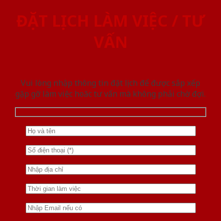
ĐẶT LỊCH LÀM VIỆC / TƯ
VẤN
Vui lòng nhập thông tin đặt lịch để được sắp xếp
gặp gỡ làm việc hoăc tư vấn mà không phải chờ đợi.