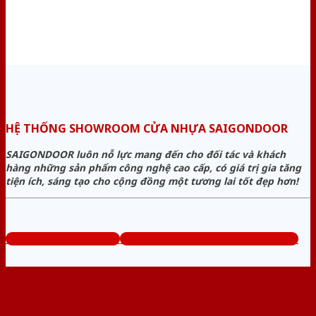
HỆ THỐNG SHOWROOM CỬA NHỰA SAIGONDOOR
SAIGONDOOR luôn nỗ lực mang đến cho đối tác và khách
hàng những sản phẩm công nghệ cao cấp, có giá trị gia tăng
tiện ích, sáng tạo cho cộng đồng một tương lai tốt đẹp hơn!
www.cuanhuagiago.com
Tổng đài tư vấn miễn phí: 0824.400.400