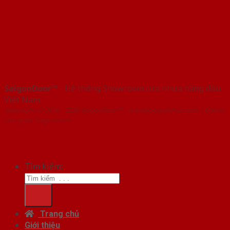
SaigonDoor™
- Hệ thống Showroom cửa nhựa hàng đầu
Việt Nam
Copyright ⓒ 2016 – 2026 SaigonDoor™ - www.bancuanhua.com | Đơn vị
chủ quản SaigonDoor
Tìm kiếm:
Trang chủ
Giới thiệu