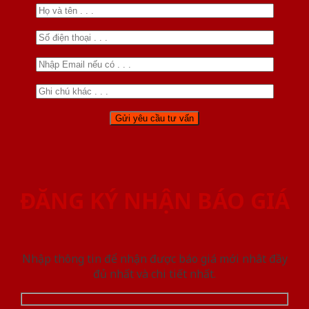
ĐĂNG KÝ NHẬN BÁO GIÁ
Nhập thông tin để nhận được báo giá mới nhât đầy
đủ nhất và chi tiết nhất.