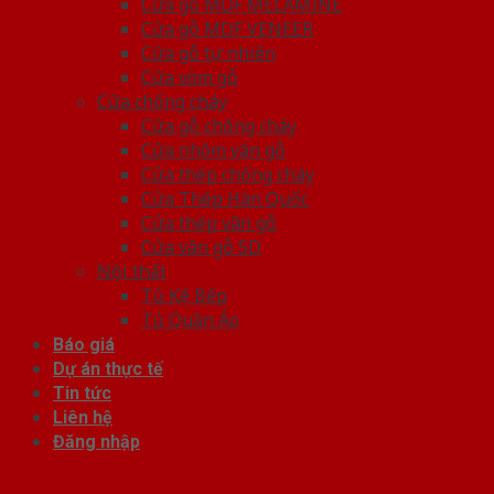
Cửa gỗ MDF MELAMINE
Cửa gỗ MDF VENEER
Cửa gỗ tự nhiên
Cửa vòm gỗ
Cửa chống cháy
Cửa gỗ chống cháy
Cửa nhôm vân gỗ
Cửa thép chống cháy
Cửa Thép Hàn Quốc
Cửa thép vân gỗ
Cửa vân gỗ 5D
Nội thất
Tủ Kệ Bếp
Tủ Quần Áo
Báo giá
Dự án thực tế
Tin tức
Liên hệ
Đăng nhập