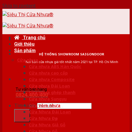
Skip to content
Trang chủ
Giới thiệu
Sản phẩm
HỆ THỐNG SHOWROOM SAIGONDOOR
Cửa nhựa
Nơi bán cửa nhựa giá tốt nhất năm 2021 tại TP. Hồ Chí Minh
Cửa nhựa ABS Hàn Quốc
Cửa nhựa cao cấp
Cửa nhựa Composite
Cửa nhựa Đài Loan
Tư vấn bán hàng
Cửa nhựa ghép thanh
0824.400.400
Cửa nhựa Sungyu
Tìm kiếm:
Cửa vòm nhựa
Cửa Nhựa Đài Loan
Cửa Nhựa Đẹp
Cửa Nhựa Giả Gỗ
Cửa Nhựa Gỗ