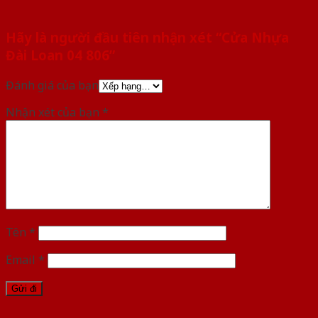
Hãy là người đầu tiên nhận xét “Cửa Nhựa
Đài Loan 04 806”
Đánh giá của bạn
Nhận xét của bạn
*
Tên
*
Email
*