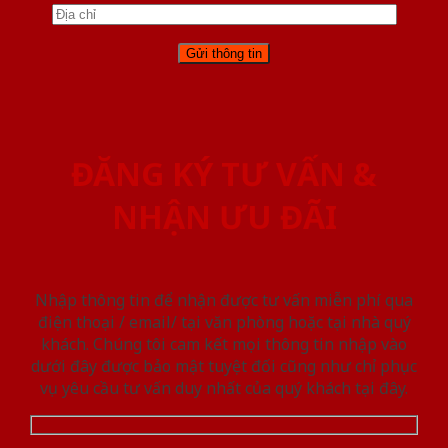
ĐĂNG KÝ TƯ VẤN &
NHẬN ƯU ĐÃI
Nhập thông tin để nhận được tư vấn miễn phí qua
điện thoại / email/ tại văn phòng hoặc tại nhà quý
khách. Chúng tôi cam kết mọi thông tin nhập vào
dưới đây được bảo mật tuyệt đối cũng như chỉ phục
vụ yêu cầu tư vấn duy nhất của quý khách tại đây.