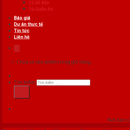
Tủ Kệ Bếp
Tủ Quần Áo
Báo giá
Dự án thực tế
Tin tức
Liên hệ
Chưa có sản phẩm trong giỏ hàng.
Tìm kiếm:
HỆ
Nơi bán c