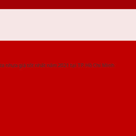
 THỐNG SHOWROOM SAIGONDOOR
ửa nhựa giá tốt nhất năm 2021 tại TP. Hồ Chí Minh