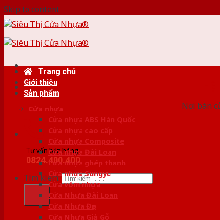
Skip to content
Trang chủ
Giới thiệu
HỆ
Sản phẩm
Nơi bán c
Cửa nhựa
Cửa nhựa ABS Hàn Quốc
Cửa nhựa cao cấp
Cửa nhựa Composite
Tư vấn bán hàng
Cửa nhựa Đài Loan
0824.400.400
Cửa nhựa ghép thanh
Cửa nhựa Sungyu
Tìm kiếm:
Cửa vòm nhựa
Cửa Nhựa Đài Loan
Cửa Nhựa Đẹp
Cửa Nhựa Giả Gỗ