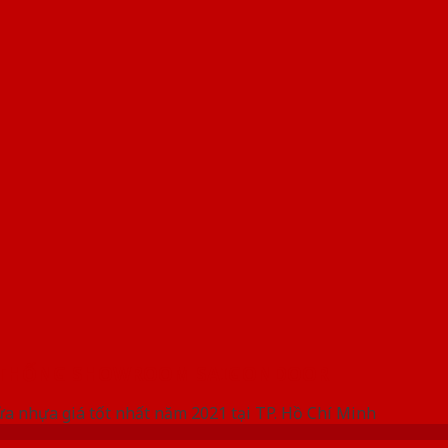
 THỐNG SHOWROOM SAIGONDOOR
ửa nhựa giá tốt nhất năm 2021 tại TP. Hồ Chí Minh