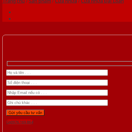
Trang chủ
/
Sản phẩm
/
Cửa nhựa
/
Cửa nhựa Đài Loan
Gọi 0976.169.864