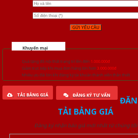
Khuyến mại
Quà tặng đồ nội thất trang trí lên đến
1.000.000đ
Giảm trực tiếp khi mua đơn hàng lớn hơn
3.000.000đ
Nhiều ưu đãi lớn khi đăng ký tài khoản thành viên thân thiết
TẢI BẢNG GIÁ
ĐĂNG KÝ TƯ VẤN
ĐĂN
TẢI BẢNG GIÁ
Đăng ký nhận báo giá mới nhất từ chúng tôi