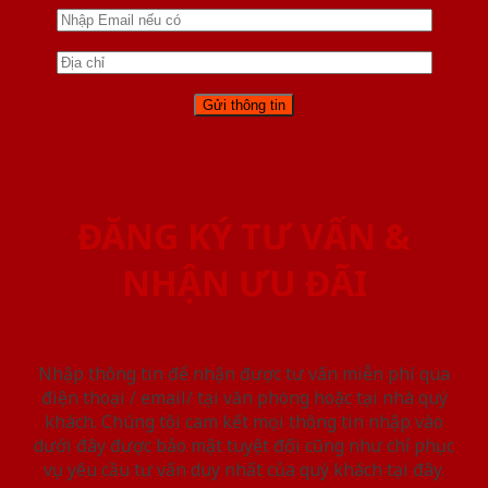
ĐĂNG KÝ TƯ VẤN &
NHẬN ƯU ĐÃI
Nhập thông tin để nhận được tư vấn miễn phí qua
điện thoại / email/ tại văn phòng hoặc tại nhà quý
khách. Chúng tôi cam kết mọi thông tin nhập vào
dưới đây được bảo mật tuyệt đối cũng như chỉ phục
vụ yêu cầu tư vấn duy nhất của quý khách tại đây.