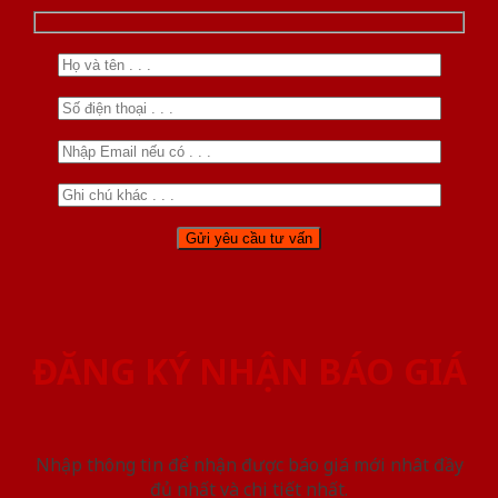
ĐĂNG KÝ NHẬN BÁO GIÁ
Nhập thông tin để nhận được báo giá mới nhât đầy
đủ nhất và chi tiết nhất.