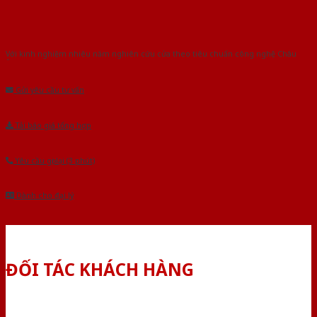
Với kinh nghiệm nhiêu năm nghiên cứu cửa theo tiêu chuẩn công nghệ Châu
Âu.Chúng tôi tự tin là nhà sản xuất & cung cấp hàng đầu tại Việt Nam!
Gửi yêu cầu tư vấn
Tải báo giá tổng hợp
Yêu cầu gọi lại (3 phút)
Dành cho đại lý
ĐỐI TÁC KHÁCH HÀNG