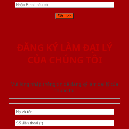
ĐĂNG KÝ LÀM ĐẠI LÝ
CỦA CHÚNG TÔI
Vui lòng nhập thông tin để đăng ký làm đại lý của
chúng tôi