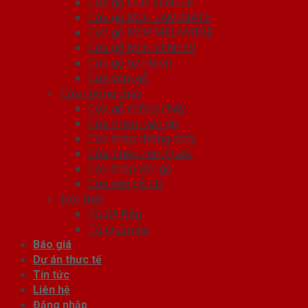
Cửa gỗ HDF VENEER
Cửa gỗ MDF LAMINATE
Cửa gỗ MDF MELAMINE
Cửa gỗ MDF VENEER
Cửa gỗ tự nhiên
Cửa vòm gỗ
Cửa chống cháy
Cửa gỗ chống cháy
Cửa nhôm vân gỗ
Cửa thép chống cháy
Cửa Thép Hàn Quốc
Cửa thép vân gỗ
Cửa vân gỗ 5D
Nội thất
Tủ Kệ Bếp
Tủ Quần Áo
Báo giá
Dự án thực tế
Tin tức
Liên hệ
Đăng nhập