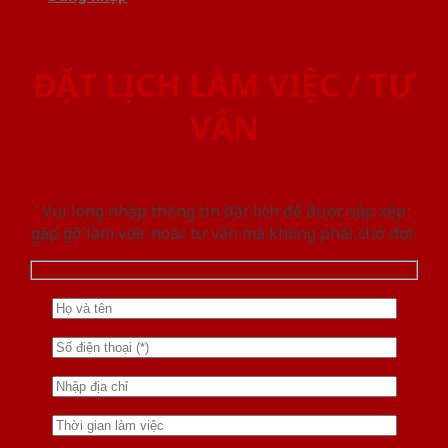
ĐẶT LỊCH LÀM VIỆC / TƯ
VẤN
Vui lòng nhập thông tin đặt lịch để được sắp xếp
gặp gỡ làm việc hoăc tư vấn mà không phải chờ đợi.