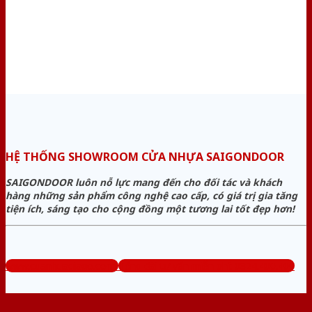
HỆ THỐNG SHOWROOM CỬA NHỰA SAIGONDOOR
SAIGONDOOR luôn nỗ lực mang đến cho đối tác và khách
hàng những sản phẩm công nghệ cao cấp, có giá trị gia tăng
tiện ích, sáng tạo cho cộng đồng một tương lai tốt đẹp hơn!
www.cuanhuagiago.com
Tổng đài tư vấn miễn phí: 0824.400.400