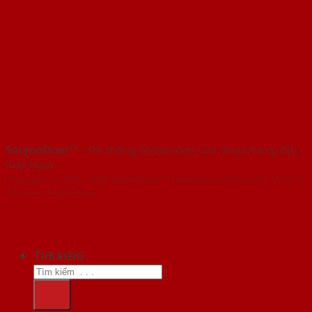
SaigonDoor™
- Hệ thống Showroom cửa nhựa hàng đầu
Việt Nam
Copyright ⓒ 2016 – 2026 SaigonDoor™ - www.bancuanhua.com | Đơn vị
chủ quản SaigonDoor
Tìm kiếm: