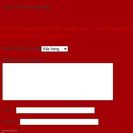
Chưa có đánh giá nào.
Hãy là người đầu tiên nhận xét “Cửa Nhựa Gỗ
Composite 019 sapele 2”
Đánh giá của bạn
Nhận xét của bạn
*
Tên
*
Email
*