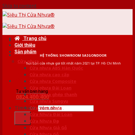
Skip to content
Trang chủ
Giới thiệu
Sản phẩm
HỆ THỐNG SHOWROOM SAIGONDOOR
Cửa nhựa
Nơi bán cửa nhựa giá tốt nhất năm 2021 tại TP. Hồ Chí Minh
Cửa nhựa ABS Hàn Quốc
Cửa nhựa cao cấp
Cửa nhựa Composite
Cửa nhựa Đài Loan
Tư vấn bán hàng
Cửa nhựa ghép thanh
0824.400.400
Cửa nhựa Sungyu
Tìm kiếm:
Cửa vòm nhựa
Cửa Nhựa Đài Loan
Cửa Nhựa Đẹp
Cửa Nhựa Giả Gỗ
Cửa Nhựa Gỗ