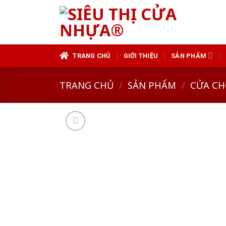
Skip
to
content
TRANG CHỦ
GIỚI THIỆU
SẢN PHẨM
TRANG CHỦ
/
SẢN PHẨM
/
CỬA CH