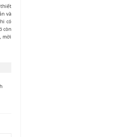
thiết
ản và
hi có
ó còn
, mời
nh