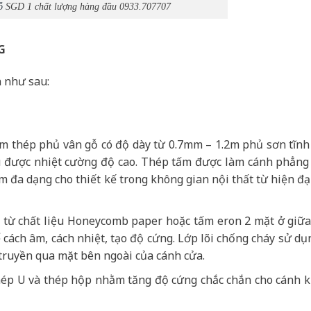
ỗ
SGD 1 chất lượng hàng đầu 0933.707707
G
 như sau:
ấm thép phủ vân gỗ có độ dày từ 0.7mm – 1.2m phủ sơn tĩnh
hịu được nhiệt cường độ cao. Thép tấm được làm cánh phẳng
 đa dạng cho thiết kế trong không gian nội thất từ hiện đạ
ạo từ chất liệu Honeycomb paper hoặc tấm eron 2 mặt ở giữ
cách âm, cách nhiệt, tạo độ cứng. Lớp lõi chống cháy sử dụ
truyền qua mặt bên ngoài của cánh cửa.
ép U và thép hộp nhằm tăng độ cứng chắc chắn cho cánh 