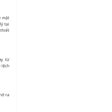
ề mặt
ý tại
thiết
ày từ
 lệch
nở ra