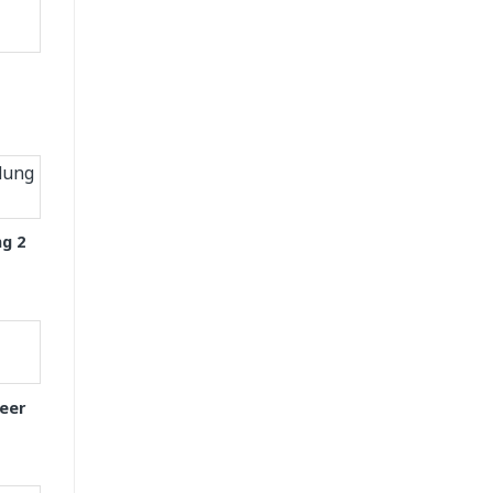
g 2
eer