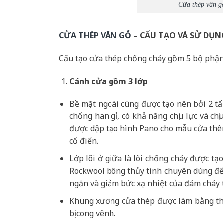
Cửa thép vân g
CỬA THÉP VÂN GỖ
– CẤU TẠO VÀ SỬ DỤN
Cấu tạo cửa thép chống cháy gồm 5 bộ phận
Cánh cửa
gồm 3 lớp
Bề mặt ngoài cùng được tạo nên bởi 2 t
chống han gỉ, có khả năng chịu lực và c
được dập tạo hình Pano cho mẫu cửa thêm
cổ điển.
Lớp lõi ở giữa là lõi chống cháy được t
Rockwool bông thủy tinh chuyên dùng để 
ngăn và giảm bức xạ nhiệt của đám cháy 
Khung xương cửa thép được làm bằng th
bị cong vênh.