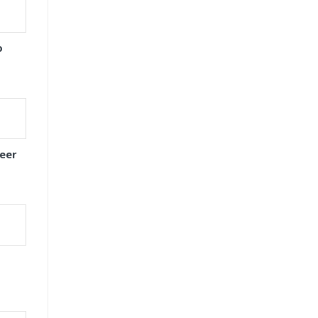
o
eer