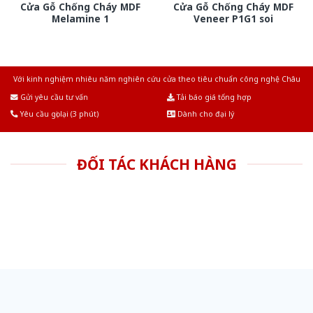
Cửa Gỗ Chống Cháy MDF
Cửa Gỗ Chống Cháy MDF
Melamine 1
Veneer P1G1 soi
Với kinh nghiệm nhiêu năm nghiên cứu cửa theo tiêu chuẩn công nghệ Châu
Âu.Chúng tôi tự tin là nhà sản xuất & cung cấp hàng đầu tại Việt Nam!
Gửi yêu cầu tư vấn
Tải báo giá tổng hợp
Yêu cầu gọi lại (3 phút)
Dành cho đại lý
ĐỐI TÁC KHÁCH HÀNG