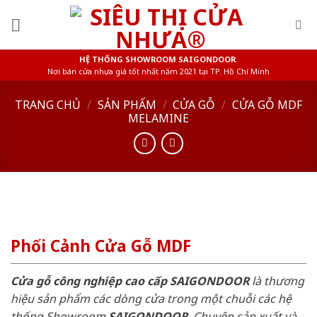
Skip
to
content
HỆ THỐNG SHOWROOM SAIGONDOOR
Nơi bán cửa nhựa giá tốt nhất năm 2021 tại TP. Hồ Chí Minh
TRANG CHỦ
/
SẢN PHẨM
/
CỬA GỖ
/
CỬA GỖ MDF
MELAMINE
Phối Cảnh Cửa Gỗ MDF
Cửa gỗ công nghiệp cao cấp SAIGONDOOR
là thương
hiệu sản phẩm các dòng cửa trong một chuỗi các hệ
thống Showroom
SAIGONDOOR
. Chuyên sản xuất và