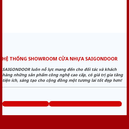
HỆ THỐNG SHOWROOM CỬA NHỰA SAIGONDOOR
SAIGONDOOR luôn nỗ lực mang đến cho đối tác và khách
hàng những sản phẩm công nghệ cao cấp, có giá trị gia tăng
tiện ích, sáng tạo cho cộng đồng một tương lai tốt đẹp hơn!
www.cuanhuagiago.com
Tổng đài tư vấn miễn phí: 0824.400.400