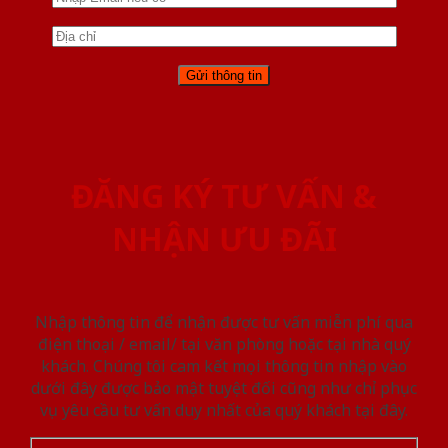
ĐĂNG KÝ TƯ VẤN &
NHẬN ƯU ĐÃI
Nhập thông tin để nhận được tư vấn miễn phí qua
điện thoại / email/ tại văn phòng hoặc tại nhà quý
khách. Chúng tôi cam kết mọi thông tin nhập vào
dưới đây được bảo mật tuyệt đối cũng như chỉ phục
vụ yêu cầu tư vấn duy nhất của quý khách tại đây.