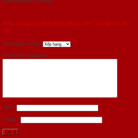
Chưa có đánh giá nào.
Hãy là người đầu tiên nhận xét “Tủ Quần Áo
18”
Đánh giá của bạn
Nhận xét của bạn
*
Tên
*
Email
*