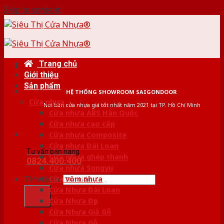
Skip to content
Trang chủ
Giới thiệu
Sản phẩm
HỆ THỐNG SHOWROOM SAIGONDOOR
Cửa nhựa
Nơi bán cửa nhựa giá tốt nhất năm 2021 tại TP. Hồ Chí Minh
Cửa nhựa ABS Hàn Quốc
Cửa nhựa cao cấp
Cửa nhựa Composite
Cửa nhựa Đài Loan
Tư vấn bán hàng
Cửa nhựa ghép thanh
0824.400.400
Cửa nhựa Sungyu
Tìm kiếm:
Cửa vòm nhựa
Cửa Nhựa Đài Loan
Cửa Nhựa Đẹp
Cửa Nhựa Giả Gỗ
Cửa Nhựa Gỗ