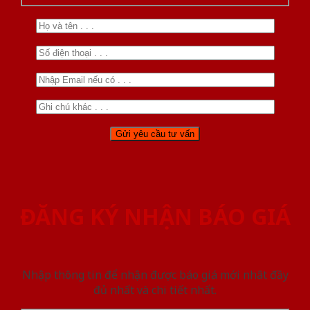
ĐĂNG KÝ NHẬN BÁO GIÁ
Nhập thông tin để nhận được báo giá mới nhât đầy
đủ nhất và chi tiết nhất.