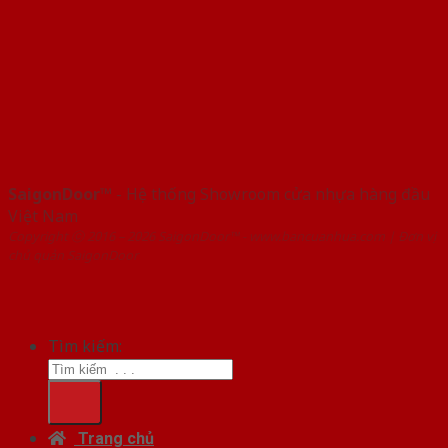
SaigonDoor™
- Hệ thống Showroom cửa nhựa hàng đầu
Việt Nam
Copyright ⓒ 2016 – 2026 SaigonDoor™ - www.bancuanhua.com | Đơn vị
chủ quản SaigonDoor
Tìm kiếm:
Trang chủ