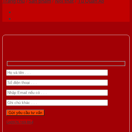
Trang chủ
/
Sản phẩm
/
Nội thất
/
Tủ Quần Áo
Gọi 0976.169.864