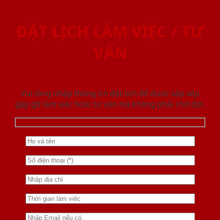
ĐẶT LỊCH LÀM VIỆC / TƯ
VẤN
Vui lòng nhập thông tin đặt lịch để được sắp xếp
gặp gỡ làm việc hoăc tư vấn mà không phải chờ đợi.