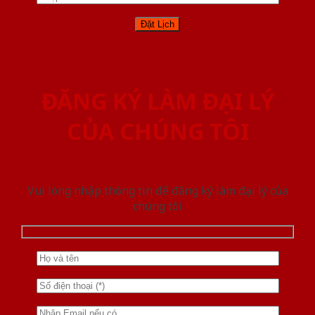
ĐĂNG KÝ LÀM ĐẠI LÝ
CỦA CHÚNG TÔI
Vui lòng nhập thông tin để đăng ký làm đại lý của
chúng tôi