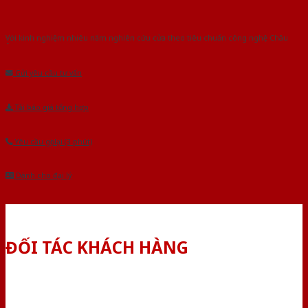
Với kinh nghiệm nhiêu năm nghiên cứu cửa theo tiêu chuẩn công nghệ Châu
Âu.Chúng tôi tự tin là nhà sản xuất & cung cấp hàng đầu tại Việt Nam!
Gửi yêu cầu tư vấn
Tải báo giá tổng hợp
Yêu cầu gọi lại (3 phút)
Dành cho đại lý
ĐỐI TÁC KHÁCH HÀNG