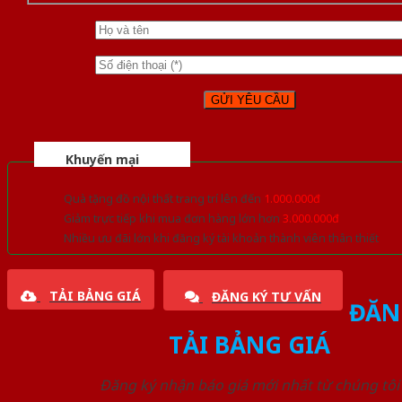
Khuyến mại
Quà tặng đồ nội thất trang trí lên đến
1.000.000đ
Giảm trực tiếp khi mua đơn hàng lớn hơn
3.000.000đ
Nhiều ưu đãi lớn khi đăng ký tài khoản thành viên thân thiết
TẢI BẢNG GIÁ
ĐĂNG KÝ TƯ VẤN
ĐĂN
TẢI BẢNG GIÁ
Đăng ký nhận báo giá mới nhất từ chúng tôi