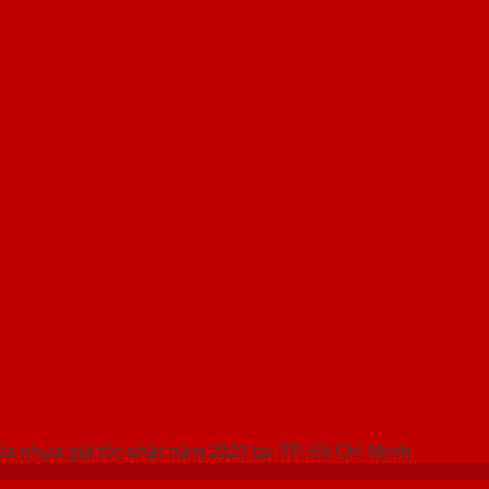
 THỐNG SHOWROOM SAIGONDOOR
ửa nhựa giá tốt nhất năm 2021 tại TP. Hồ Chí Minh