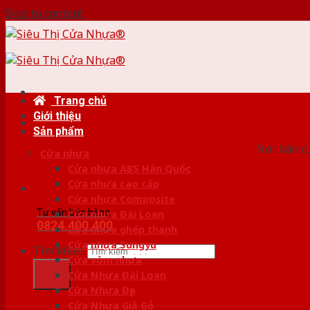
Skip to content
Trang chủ
Giới thiệu
HỆ
Sản phẩm
Nơi bán c
Cửa nhựa
Cửa nhựa ABS Hàn Quốc
Cửa nhựa cao cấp
Cửa nhựa Composite
Tư vấn bán hàng
Cửa nhựa Đài Loan
0824.400.400
Cửa nhựa ghép thanh
Cửa nhựa Sungyu
Tìm kiếm:
Cửa vòm nhựa
Cửa Nhựa Đài Loan
Cửa Nhựa Đẹp
Cửa Nhựa Giả Gỗ