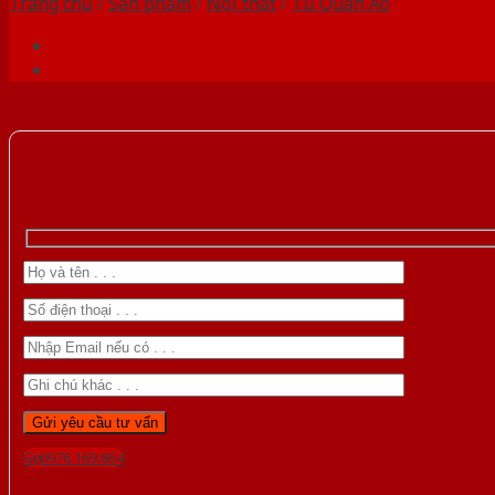
Trang chủ
/
Sản phẩm
/
Nội thất
/
Tủ Quần Áo
Gọi 0976.169.864