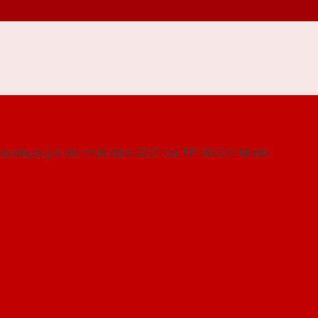
 THỐNG SHOWROOM SAIGONDOOR
ửa nhựa giá tốt nhất năm 2021 tại TP. Hồ Chí Minh