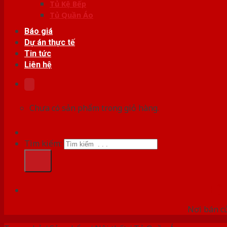
Tủ Kệ Bếp
Tủ Quần Áo
Báo giá
Dự án thực tế
Tin tức
Liên hệ
Chưa có sản phẩm trong giỏ hàng.
Tìm kiếm:
HỆ
Nơi bán c