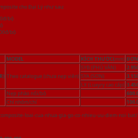
posite cho Đại Lý như sau:
00đ/bộ
bộ
000đ/bộ
MODEL
KÍCH THƯỚC
(
mm)
ĐƠN 
SYB (PHỦ VÂN)
2.95
R)
Theo catalogue (chưa nẹp viền)
SYA (SƠN)
3.15
LX (Luxyry cao cấp)
3.45
Nẹp phào nổi/bộ
600.
Chỉ nhôm/chỉ
100.
-composite-loai-cua-nhua-gia-go-co-nhieu-uu-diem-noi-bat/