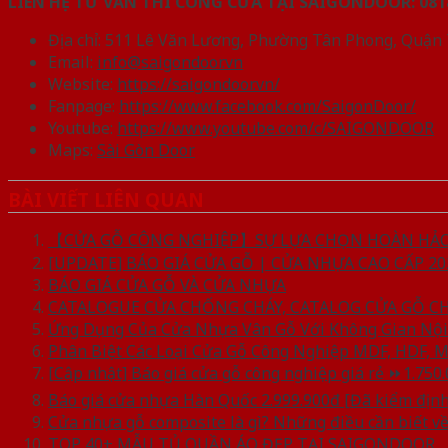
LIÊN HỆ TƯ VẤN THI CÔNG CỬA TẠI SAIGONDOOR:
081
Địa chỉ: 511 Lê Văn Lương, Phường Tân Phong, Quận
Email:
info@saigondoor.vn
Website:
https://saigondoor.vn/
Fanpage:
https://www.facebook.com/SaigonDoor/
Youtube:
https://www.youtube.com/c/SAIGONDOOR
Maps:
Sài Gòn Door
BÀI VIẾT LIÊN QUAN
【CỬA GỖ CÔNG NGHIỆP】SỰ LỰA CHỌN HOÀN HẢO 
[UPDATE] BÁO GIÁ CỬA GỖ | CỬA NHỰA CAO CẤP 20
BÁO GIÁ CỬA GỖ VÀ CỬA NHỰA
CATALOGUE CỬA CHỐNG CHÁY, CATALOG CỬA GỖ C
Ứng Dụng Của Cửa Nhựa Vân Gỗ Với Không Gian Nội
Phân Biệt Các Loại Cửa Gỗ Công Nghiệp MDF, HDF, 
[Cập nhật] Báo giá cửa gỗ công nghiệp giá rẻ ⏩1.750
Báo giá cửa nhựa Hàn Quốc 2.999.900đ [Đã kiểm định
Cửa nhựa gỗ composite là gì? Những điều cần biết v
TOP 40+ MẪU TỦ QUẦN ÁO ĐẸP TẠI SAIGONDOOR