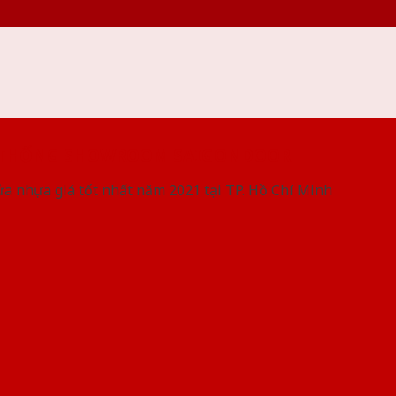
 THỐNG SHOWROOM SAIGONDOOR
ửa nhựa giá tốt nhất năm 2021 tại TP. Hồ Chí Minh