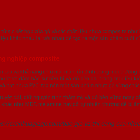
 từ sự kết hợp của gỗ và các chất liệu nhựa composite như 
 liệu khác nhau lại với nhau để tạo ra một sản phẩm cuối 
công nghiệp composite
ền cao và khả năng chịu mài mòn, ổn định trong môi trường 
ớc và đảm bảo sự bền bỉ và độ dẻo dai trong mọi điều kiện
ỗ và hạt nhựa PVC, tạo nên một sản phẩm nhựa gỗ vững chắc
uyệt đối, giữ nguyên tính thẩm mỹ và độ bền vững ngay cả
iệu khác như MDF, melamine hay gỗ tự nhiên thường dễ bị 
ps://cuanhuagiago.com/bao-gia-va-thi-cong-cua-nhu