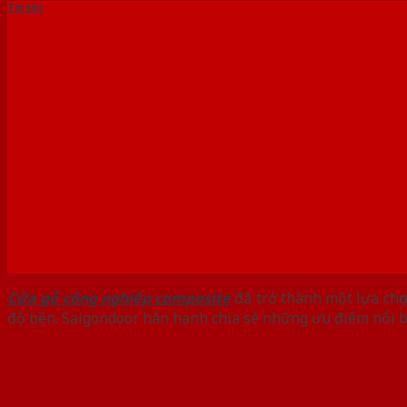
Tin tức
Sự hòa hợp giữa thẩm mỹ v
Cửa gỗ công nghiệp composite
đã trở thành một lựa chọ
độ bền. Saigondoor hân hạnh chia sẻ những ưu điểm nổi b