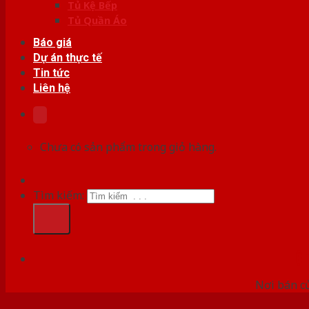
Tủ Kệ Bếp
Tủ Quần Áo
Báo giá
Dự án thực tế
Tin tức
Liên hệ
Chưa có sản phẩm trong giỏ hàng.
Tìm kiếm:
HỆ
Nơi bán c