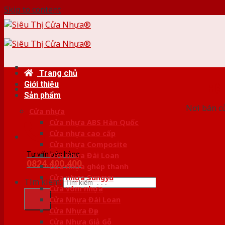
Skip to content
Trang chủ
Giới thiệu
HỆ
Sản phẩm
Nơi bán c
Cửa nhựa
Cửa nhựa ABS Hàn Quốc
Cửa nhựa cao cấp
Cửa nhựa Composite
Tư vấn bán hàng
Cửa nhựa Đài Loan
0824.400.400
Cửa nhựa ghép thanh
Cửa nhựa Sungyu
Tìm kiếm:
Cửa vòm nhựa
Cửa Nhựa Đài Loan
Cửa Nhựa Đẹp
Cửa Nhựa Giả Gỗ