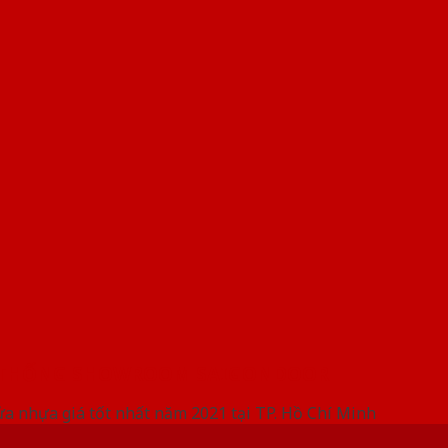
 THỐNG SHOWROOM SAIGONDOOR
ửa nhựa giá tốt nhất năm 2021 tại TP. Hồ Chí Minh