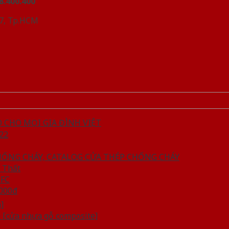
8.400.400
 7, Tp.HCM
CHO MỌI GIA ĐÌNH VIỆT
22
HỐNG CHÁY, CATALOG CỬA THÉP CHỐNG CHÁY
 Thất
MFC
.000đ
]
ề [cửa nhựa gỗ composite]