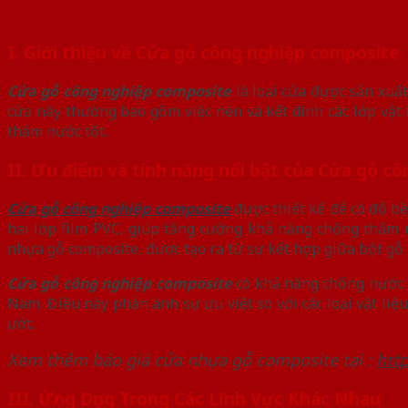
I. Giới thiệu về Cửa gỗ công nghiệp composite
Cửa gỗ công nghiệp composite
là loại cửa được sản xuất
cửa này thường bao gồm việc nén và kết dính các lớp vật
thấm nước tốt.
II. Ưu điểm và tính năng nổi bật của Cửa gỗ 
Cửa gỗ công nghiệp composite
được thiết kế để có độ b
hai lớp film PVC, giúp tăng cường khả năng chống thấm nư
nhựa gỗ composite, được tạo ra từ sự kết hợp giữa bột g
Cửa gỗ công nghiệp composite
có khả năng chống nước t
Nam. Điều này phản ánh sự ưu việt so với các loại vật l
ướt.
Xem thêm báo giá cửa nhựa gỗ composite tại :
htt
III. Ứng Dụng Trong Các Lĩnh Vực Khác Nhau