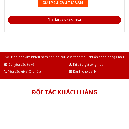
Gọi 0976.169.864
Với kinh nghiệm nhiêu năm nghiên cứu cửa theo tiêu chuẩn công nghệ Châu
Âu.Chúng tôi tự tin là nhà sản xuất & cung cấp hàng đầu tại Việt Nam!
Gửi yêu cầu tư vấn
Tải báo giá tổng hợp
Yêu cầu gọi lại (3 phút)
Dành cho đại lý
ĐỐI TÁC KHÁCH HÀNG