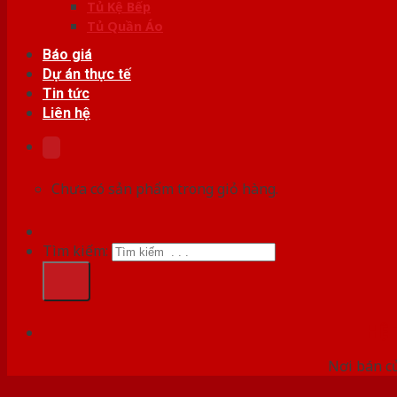
Tủ Kệ Bếp
Tủ Quần Áo
Báo giá
Dự án thực tế
Tin tức
Liên hệ
Chưa có sản phẩm trong giỏ hàng.
Tìm kiếm:
HỆ
Nơi bán c