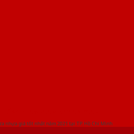
 THỐNG SHOWROOM SAIGONDOOR
ửa nhựa giá tốt nhất năm 2021 tại TP. Hồ Chí Minh