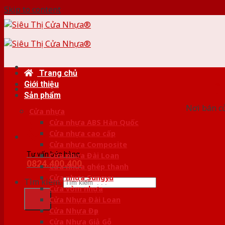
Skip to content
Trang chủ
Giới thiệu
HỆ
Sản phẩm
Nơi bán c
Cửa nhựa
Cửa nhựa ABS Hàn Quốc
Cửa nhựa cao cấp
Cửa nhựa Composite
Tư vấn bán hàng
Cửa nhựa Đài Loan
0824.400.400
Cửa nhựa ghép thanh
Cửa nhựa Sungyu
Tìm kiếm:
Cửa vòm nhựa
Cửa Nhựa Đài Loan
Cửa Nhựa Đẹp
Cửa Nhựa Giả Gỗ