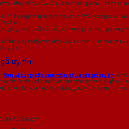
hưởng đến giá cả của cửa vòm nhựa giả gỗ. Thông thườn
 từ nhiều loại nhựa khác nhau như PVC, composite hay 
cửa vòm.
a giả gỗ với thiết kế đặc biệt hoặc phức tạp, giá cũng
 cũng phụ thuộc vào đơn vị cung cấp. Các đơn vị uy t
 uy tín.
gỗ uy tín
ọn
đơn vị cung cấp cửa vòm nhựa giả gỗ uy tín
là rất
t, tự tin là địa chỉ cung cấp cửa vòm nhựa giả gỗ uy t
1 để được tư vấn trực tiếp hoặc ghé các showroom của
 Quận 7, Tp.HCM