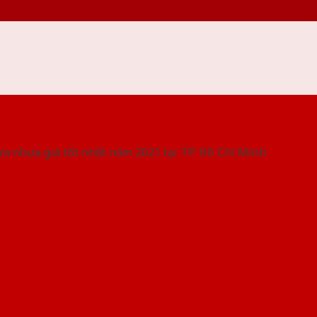
 THỐNG SHOWROOM SAIGONDOOR
ửa nhựa giá tốt nhất năm 2021 tại TP. Hồ Chí Minh