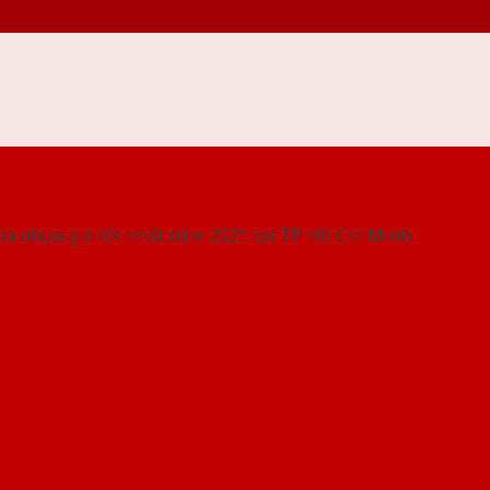
 THỐNG SHOWROOM SAIGONDOOR
ửa nhựa giá tốt nhất năm 2021 tại TP. Hồ Chí Minh