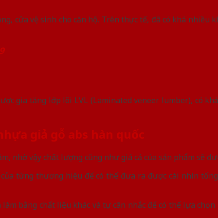
g, cửa vệ sinh cho căn hộ. Trên thực tế, đã có khá nhiều 
9
ợc gia tăng lớp lõi LVL (Laminated veneer lumber), có khả
 nhựa giả gỗ abs hàn quốc
ăm, nhờ vậy chất lượng cũng như giá cả của sản phẩm sẽ đ
của từng thương hiệu để có thể đưa ra được cái nhìn tổn
àm bằng chất liệu khác và tự cân nhắc để có thể lựa chọn