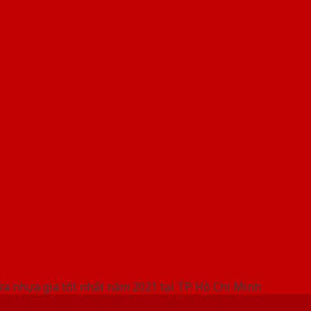
 THỐNG SHOWROOM SAIGONDOOR
ửa nhựa giá tốt nhất năm 2021 tại TP. Hồ Chí Minh