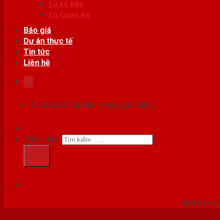
Tủ Kệ Bếp
Tủ Quần Áo
Báo giá
Dự án thực tế
Tin tức
Liên hệ
Chưa có sản phẩm trong giỏ hàng.
Tìm kiếm:
HỆ
Nơi bán c