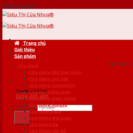
Skip to content
Trang chủ
Giới thiệu
HỆ
Sản phẩm
Nơi bán c
Cửa nhựa
Cửa nhựa ABS Hàn Quốc
Cửa nhựa cao cấp
Cửa nhựa Composite
Tư vấn bán hàng
Cửa nhựa Đài Loan
0824.400.400
Cửa nhựa ghép thanh
Cửa nhựa Sungyu
Tìm kiếm:
Cửa vòm nhựa
Cửa Nhựa Đài Loan
Cửa Nhựa Đẹp
Cửa Nhựa Giả Gỗ