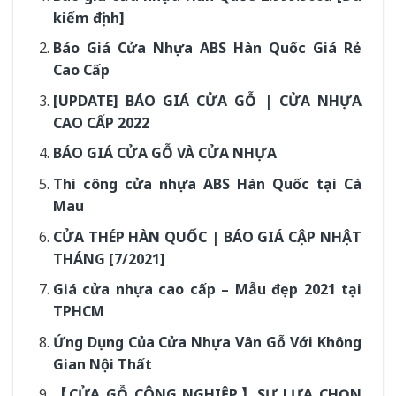
kiểm định]
Báo Giá Cửa Nhựa ABS Hàn Quốc Giá Rẻ
Cao Cấp
[UPDATE] BÁO GIÁ CỬA GỖ | CỬA NHỰA
CAO CẤP 2022
BÁO GIÁ CỬA GỖ VÀ CỬA NHỰA
Thi công cửa nhựa ABS Hàn Quốc tại Cà
Mau
CỬA THÉP HÀN QUỐC | BÁO GIÁ CẬP NHẬT
THÁNG [7/2021]
Giá cửa nhựa cao cấp – Mẫu đẹp 2021 tại
TPHCM
Ứng Dụng Của Cửa Nhựa Vân Gỗ Với Không
Gian Nội Thất
【CỬA GỖ CÔNG NGHIỆP】SỰ LỰA CHỌN