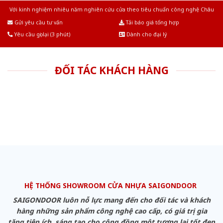
Với kinh nghiệm nhiêu năm nghiên cứu cửa theo tiêu chuẩn công nghệ Châu
Âu.Chúng tôi tự tin là nhà sản xuất & cung cấp hàng đầu tại Việt Nam!
Gửi yêu cầu tư vấn
Tải báo giá tổng hợp
Yêu cầu gọi lại (3 phút)
Dành cho đại lý
ĐỐI TÁC KHÁCH HÀNG
HỆ THỐNG SHOWROOM CỬA NHỰA SAIGONDOOR
SAIGONDOOR luôn nỗ lực mang đến cho đối tác và khách
hàng những sản phẩm công nghệ cao cấp, có giá trị gia
tăng tiện ích, sáng tạo cho cộng đồng một tương lai tốt đẹp