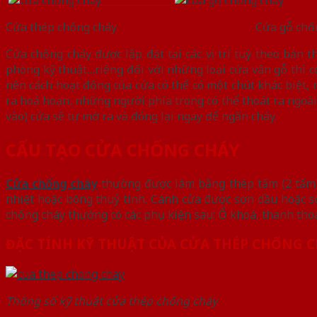
Cửa thép chống cháy Cửa gỗ chống
Cửa chống cháy được lắp đặt tại các vị trí tuỳ theo bản 
phòng kỹ thuật…riêng đối với những loại cửa vân gỗ thì 
nên cách hoạt động của cửa có thể có một chút khác biệt,
ra hoả hoạn, những người phía trong có thể thoát ra ngoà
vào) cửa sẽ tự mở ra và đóng lại ngay để ngăn cháy.
CẤU TẠO CỬA CHỐNG CHÁY
Cửa chống cháy
thường được làm bằng thép tấm (2 tấm) 
nhiệt hoặc bông thuỷ tinh. Cánh cửa được sơn dầu hoặc sơ
chống cháy thường có các phụ kiện sau: Ổ khoá, thanh thoát
ĐẶC TÍNH KỸ THUẬT CỦA CỬA THÉP CHỐNG 
Thông số kỹ thuật cửa thép chống cháy