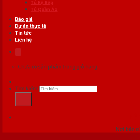
Tủ Kệ Bếp
Tủ Quần Áo
Báo giá
Dự án thực tế
Tin tức
Liên hệ
Chưa có sản phẩm trong giỏ hàng.
Tìm kiếm:
HỆ
Nơi bán c