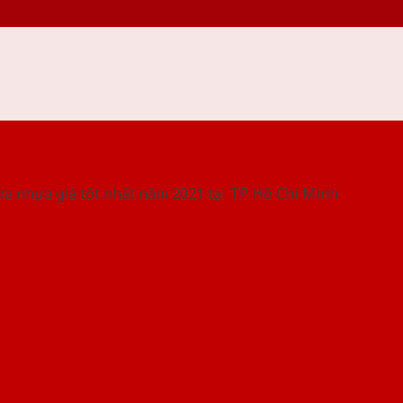
 THỐNG SHOWROOM SAIGONDOOR
ửa nhựa giá tốt nhất năm 2021 tại TP. Hồ Chí Minh