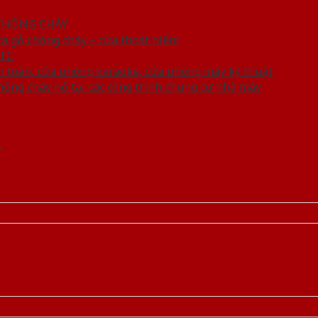
 CHỐNG CHÁY
ửa gỗ chống cháy – cửa thoát hiểm
MFC
n toàn, cửa phòng karaoke, cửa phòng máy kỹ thuật
hống cháy nổ tại các công trình chung cư nhà máy
.