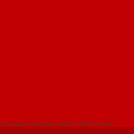
 THỐNG SHOWROOM SAIGONDOOR
ửa nhựa giá tốt nhất năm 2021 tại TP. Hồ Chí Minh