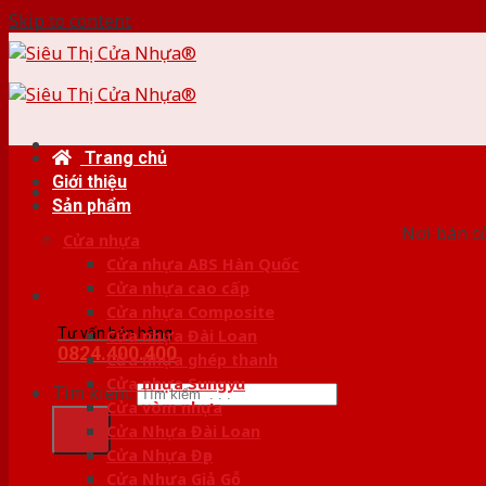
Skip to content
Trang chủ
Giới thiệu
HỆ
Sản phẩm
Nơi bán c
Cửa nhựa
Cửa nhựa ABS Hàn Quốc
Cửa nhựa cao cấp
Cửa nhựa Composite
Tư vấn bán hàng
Cửa nhựa Đài Loan
0824.400.400
Cửa nhựa ghép thanh
Cửa nhựa Sungyu
Tìm kiếm:
Cửa vòm nhựa
Cửa Nhựa Đài Loan
Cửa Nhựa Đẹp
Cửa Nhựa Giả Gỗ