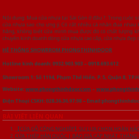
Nội dung: Mua cửa nhựa tại Sài Gòn ở đâu ?. Trong cuộc s
cửa nhựa sao cho ưng ý. Có rất nhiều cá nhân đua nhau k
hãng, không biết cửa mình mua được đó có chất lượng 
chuyên kinh doanh dòng cửa nhựa cao cấp, cửa nhựa đẹp chí
HỆ THỐNG SHOWRROM PHONGTHINHDOOR
Hotline kinh doanh: 0932.903.903 – 0918.693.612
Showroom 1: Số 1194, Phạm Thế Hiển, P. 5, Quận 8, TP
Website:
www.phongthinhdoor.com
–
www.phongthinh
Điện Thoại CSKH: 028.36.36.97.98 – Email:phongthinhd
BÀI VIẾT LIÊN QUAN
【CỬA GỖ CÔNG NGHIỆP】SỰ LỰA CHỌN HOÀN HẢO 
CỬA THÉP HÀN QUỐC | BÁO GIÁ CẬP NHẬT THÁNG [