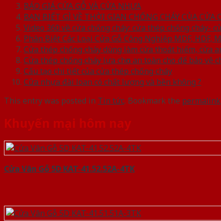
BÁO GIÁ CỬA GỖ VÀ CỬA NHỰA
BẠN BIẾT GÌ VỀ THỜI GIAN CHỐNG CHÁY CỦA CỬA
Video 360 về cửa chống cháy: cửa thép chống cháy- c
Phân Biệt Các Loại Cửa Gỗ Công Nghiệp MDF, HDF, 
Cửa thép chống cháy dùng làm cửa thoát hiểm, cửa a
Cửa thép chống cháy lựa chọn an toàn cho để bảo vệ c
Cấu tạo chi tiết của cửa thép chống cháy
Cửa nhựa đài loan có chất lượng và bền không ?
This entry was posted in
Tin tức
. Bookmark the
permalink
Khuyến mại hôm nay
Cửa Vân Gỗ 5D KAT-41.52.52A-4TK