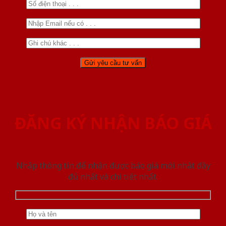
ĐĂNG KÝ NHẬN BÁO GIÁ
Nhập thông tin để nhận được báo giá mới nhât đầy
đủ nhất và chi tiết nhất.