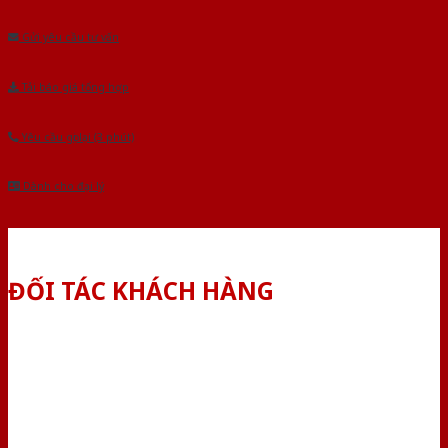
Gửi yêu cầu tư vấn
Tải báo giá tổng hợp
Yêu cầu gọi lại (3 phút)
Dành cho đại lý
ĐỐI TÁC KHÁCH HÀNG