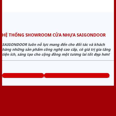
HỆ THỐNG SHOWROOM CỬA NHỰA SAIGONDOOR
SAIGONDOOR luôn nỗ lực mang đến cho đối tác và khách
hàng những sản phẩm công nghệ cao cấp, có giá trị gia tăng
tiện ích, sáng tạo cho cộng đồng một tương lai tốt đẹp hơn!
www.cuanhuagiago.com
Tổng đài tư vấn miễn phí: 0824.400.400