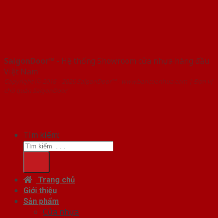
SaigonDoor™
- Hệ thống Showroom cửa nhựa hàng đầu
Việt Nam
Copyright ⓒ 2016 – 2026 SaigonDoor™ - www.bancuanhua.com | Đơn vị
chủ quản SaigonDoor
Tìm kiếm:
Trang chủ
Giới thiệu
Sản phẩm
Cửa nhựa