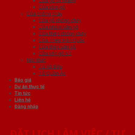
Cửa gỗ tự nhiên
Cửa vòm gỗ
Cửa chống cháy
Cửa gỗ chống cháy
Cửa nhôm vân gỗ
Cửa thép chống cháy
Cửa Thép Hàn Quốc
Cửa thép vân gỗ
Cửa vân gỗ 5D
Nội thất
Tủ Kệ Bếp
Tủ Quần Áo
Báo giá
Dự án thực tế
Tin tức
Liên hệ
Đăng nhập
ĐẶT LỊCH LÀM VIỆC / TƯ