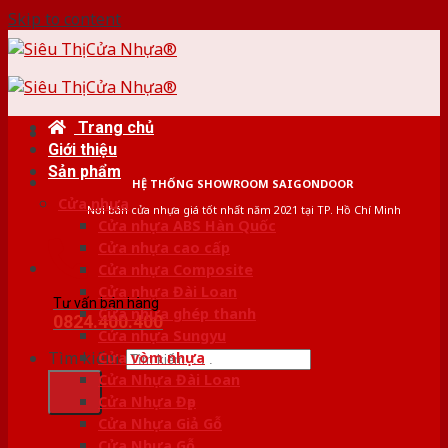
Skip to content
Trang chủ
Giới thiệu
Sản phẩm
HỆ THỐNG SHOWROOM SAIGONDOOR
Cửa nhựa
Nơi bán cửa nhựa giá tốt nhất năm 2021 tại TP. Hồ Chí Minh
Cửa nhựa ABS Hàn Quốc
Cửa nhựa cao cấp
Cửa nhựa Composite
Cửa nhựa Đài Loan
Tư vấn bán hàng
Cửa nhựa ghép thanh
0824.400.400
Cửa nhựa Sungyu
Tìm kiếm:
Cửa vòm nhựa
Cửa Nhựa Đài Loan
Cửa Nhựa Đẹp
Cửa Nhựa Giả Gỗ
Cửa Nhựa Gỗ