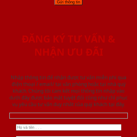
ĐĂNG KÝ TƯ VẤN &
NHẬN ƯU ĐÃI
Nhập thông tin để nhận được tư vấn miễn phí qua
điện thoại / email/ tại văn phòng hoặc tại nhà quý
khách. Chúng tôi cam kết mọi thông tin nhập vào
dưới đây được bảo mật tuyệt đối cũng như chỉ phục
vụ yêu cầu tư vấn duy nhất của quý khách tại đây.