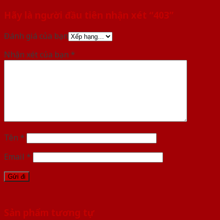
Hãy là người đầu tiên nhận xét “403”
Đánh giá của bạn
Nhận xét của bạn
*
Tên
*
Email
*
Sản phẩm tương tự