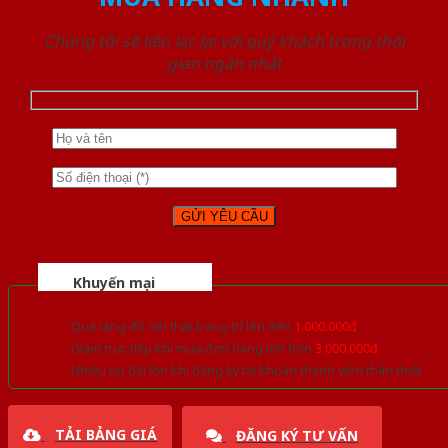
Chúng tôi sẽ liên lạc lại với quý khách trong thời
gian ngắn nhất
Khuyến mại
Quà tặng đồ nội thất trang trí lên đến
1.000.000đ
Giảm trực tiếp khi mua đơn hàng lớn hơn
3.000.000đ
Nhiều ưu đãi lớn khi đăng ký tài khoản thành viên thân thiết
TẢI BẢNG GIÁ
ĐĂNG KÝ TƯ VẤN