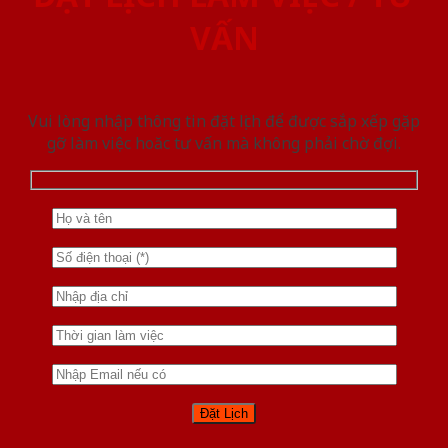
VẤN
Vui lòng nhập thông tin đặt lịch để được sắp xếp gặp
gỡ làm việc hoăc tư vấn mà không phải chờ đợi.