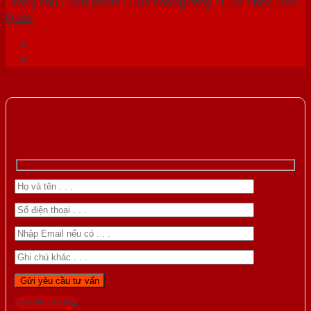
Trang chủ
/
Sản phẩm
/
Cửa chống cháy
/
Cửa Thép Hàn
Quốc
Gọi 0976.169.864