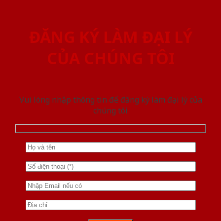
ĐĂNG KÝ LÀM ĐẠI LÝ
CỦA CHÚNG TÔI
Vui lòng nhập thông tin để đăng ký làm đại lý của
chúng tôi