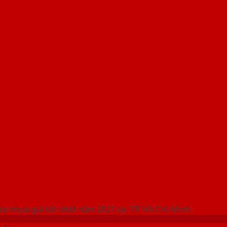
 THỐNG SHOWROOM SAIGONDOOR
ửa nhựa giá tốt nhất năm 2021 tại TP. Hồ Chí Minh