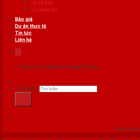
Tủ Kệ Bếp
Tủ Quần Áo
Báo giá
Dự án thực tế
Tin tức
Liên hệ
Chưa có sản phẩm trong giỏ hàng.
Tìm kiếm:
HỆ
Nơi bán c