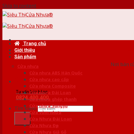
Skip to content
Trang chủ
Giới thiệu
HỆ
Sản phẩm
Nơi bán c
Cửa nhựa
Cửa nhựa ABS Hàn Quốc
Cửa nhựa cao cấp
Cửa nhựa Composite
Tư vấn bán hàng
Cửa nhựa Đài Loan
0824.400.400
Cửa nhựa ghép thanh
Cửa nhựa Sungyu
Tìm kiếm:
Cửa vòm nhựa
Cửa Nhựa Đài Loan
Cửa Nhựa Đẹp
Cửa Nhựa Giả Gỗ