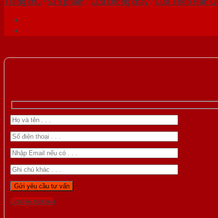
Trang chủ
/
Sản phẩm
/
Cửa chống cháy
/
Cửa Thép Hàn Q
Gọi 0976.169.864