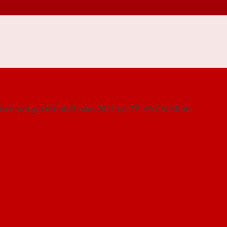
 THỐNG SHOWROOM SAIGONDOOR
ửa nhựa giá tốt nhất năm 2021 tại TP. Hồ Chí Minh