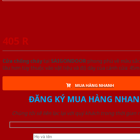
405 R
Cửa chống cháy
tại
SAIGONDOOR
phong phú về màu sắc, 
lâu hơn tùy thuộc vào vật liệu và độ dày của cánh cửa: 4
MUA HÀNG NHANH
ĐĂNG KÝ MUA HÀNG NHAN
Chúng tôi sẽ liên lạc lại với quý khách trong thời gian