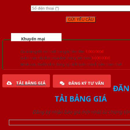
Khuyến mại
Quà tặng đồ nội thất trang trí lên đến
1.000.000đ
Giảm trực tiếp khi mua đơn hàng lớn hơn
3.000.000đ
Nhiều ưu đãi lớn khi đăng ký tài khoản thành viên thân thiết
TẢI BẢNG GIÁ
ĐĂNG KÝ TƯ VẤN
ĐĂN
TẢI BẢNG GIÁ
Đăng ký nhận báo giá mới nhất từ chúng tôi