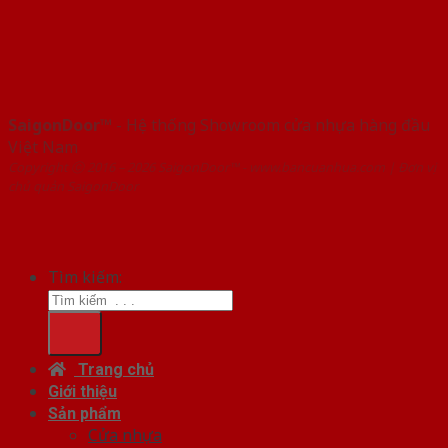
SaigonDoor™
- Hệ thống Showroom cửa nhựa hàng đầu
Việt Nam
Copyright ⓒ 2016 – 2026 SaigonDoor™ - www.bancuanhua.com | Đơn vị
chủ quản SaigonDoor
Tìm kiếm:
Trang chủ
Giới thiệu
Sản phẩm
Cửa nhựa