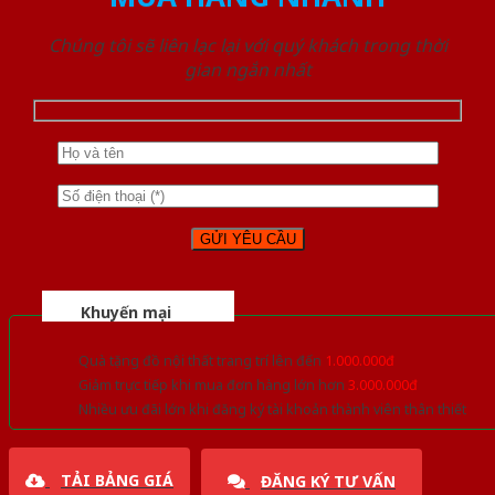
Chúng tôi sẽ liên lạc lại với quý khách trong thời
gian ngắn nhất
Khuyến mại
Quà tặng đồ nội thất trang trí lên đến
1.000.000đ
Giảm trực tiếp khi mua đơn hàng lớn hơn
3.000.000đ
Nhiều ưu đãi lớn khi đăng ký tài khoản thành viên thân thiết
TẢI BẢNG GIÁ
ĐĂNG KÝ TƯ VẤN