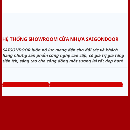
HỆ THỐNG SHOWROOM CỬA NHỰA SAIGONDOOR
SAIGONDOOR luôn nỗ lực mang đến cho đối tác và khách
hàng những sản phẩm công nghệ cao cấp, có giá trị gia tăng
tiện ích, sáng tạo cho cộng đồng một tương lai tốt đẹp hơn!
www.cuanhuagiago.com
Tổng đài tư vấn miễn phí: 0824.400.400