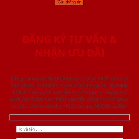
ĐĂNG KÝ TƯ VẤN &
NHẬN ƯU ĐÃI
Nhập thông tin để nhận được tư vấn miễn phí qua
điện thoại / email/ tại văn phòng hoặc tại nhà quý
khách. Chúng tôi cam kết mọi thông tin nhập vào
dưới đây được bảo mật tuyệt đối cũng như chỉ phục
vụ yêu cầu tư vấn duy nhất của quý khách tại đây.