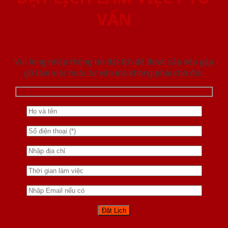
VẤN
Vui lòng nhập thông tin đặt lịch để được sắp xếp gặp
gỡ làm việc hoăc tư vấn mà không phải chờ đợi.