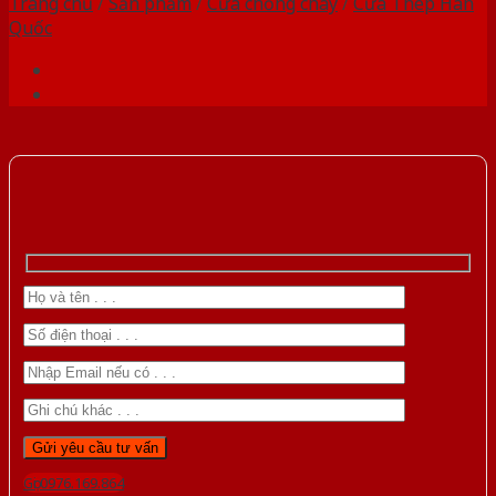
Trang chủ
/
Sản phẩm
/
Cửa chống cháy
/
Cửa Thép Hàn
Quốc
Gọi 0976.169.864