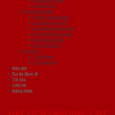
Cửa gỗ tự nhiên
Cửa vòm gỗ
Cửa chống cháy
Cửa gỗ chống cháy
Cửa nhôm vân gỗ
Cửa thép chống cháy
Cửa Thép Hàn Quốc
Cửa thép vân gỗ
Cửa vân gỗ 5D
Nội thất
Tủ Kệ Bếp
Tủ Quần Áo
Báo giá
Dự án thực tế
Tin tức
Liên hệ
Đăng nhập
ĐẶT LỊCH LÀM VIỆC / TƯ