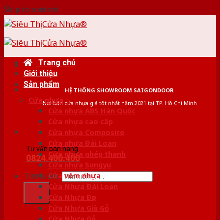
Skip to content
Trang chủ
Giới thiệu
Sản phẩm
HỆ THỐNG SHOWROOM SAIGONDOOR
Cửa nhựa
Nơi bán cửa nhựa giá tốt nhất năm 2021 tại TP. Hồ Chí Minh
Cửa nhựa ABS Hàn Quốc
Cửa nhựa cao cấp
Cửa nhựa Composite
Cửa nhựa Đài Loan
Tư vấn bán hàng
Cửa nhựa ghép thanh
0824.400.400
Cửa nhựa Sungyu
Tìm kiếm:
Cửa vòm nhựa
Cửa Nhựa Đài Loan
Cửa Nhựa Đẹp
Cửa Nhựa Giả Gỗ
Cửa Nhựa Gỗ