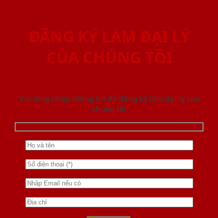
ĐĂNG KÝ LÀM ĐẠI LÝ
CỦA CHÚNG TÔI
Vui lòng nhập thông tin để đăng ký làm đại lý của
chúng tôi