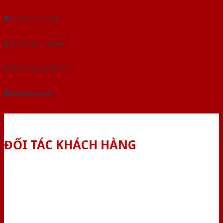
Gửi yêu cầu tư vấn
Tải báo giá tổng hợp
Yêu cầu gọi lại (3 phút)
Dành cho đại lý
ĐỐI TÁC KHÁCH HÀNG