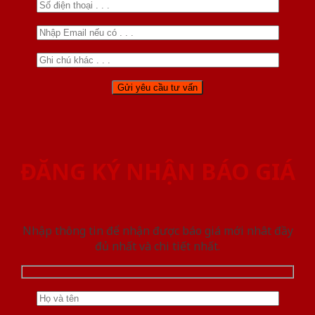
ĐĂNG KÝ NHẬN BÁO GIÁ
Nhập thông tin để nhận được báo giá mới nhât đầy
đủ nhất và chi tiết nhất.