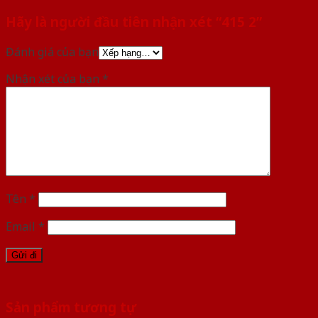
Hãy là người đầu tiên nhận xét “415 2”
Đánh giá của bạn
Nhận xét của bạn
*
Tên
*
Email
*
Sản phẩm tương tự