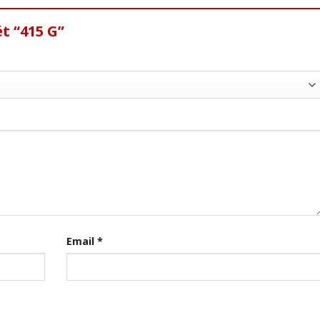
t “415 G”
Email
*