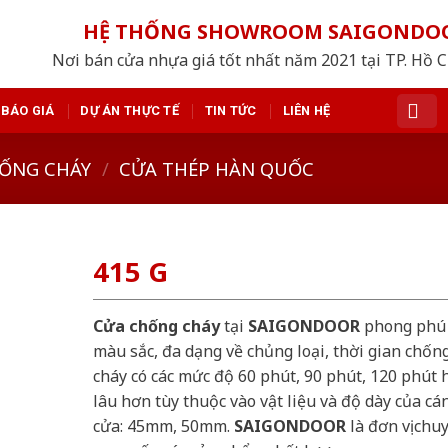
HỆ THỐNG SHOWROOM SAIGONDO
Nơi bán cửa nhựa giá tốt nhất năm 2021 tại TP. Hồ 
BÁO GIÁ
DỰ ÁN THỰC TẾ
TIN TỨC
LIÊN HỆ
ỐNG CHÁY
/
CỬA THÉP HÀN QUỐC
415 G
Cửa chống cháy
tại
SAIGONDOOR
phong phú
màu sắc, đa dạng về chủng loại, thời gian chốn
cháy có các mức độ 60 phút, 90 phút, 120 phút 
lâu hơn tùy thuộc vào vật liệu và độ dày của cá
cửa: 45mm, 50mm.
SAIGONDOOR
là đơn vị chu