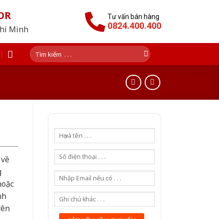
OR
Tư vấn bán hàng
0824.400.400
Chí Minh
Tìm
kiếm:
 về
g
hoặc
nh
yên