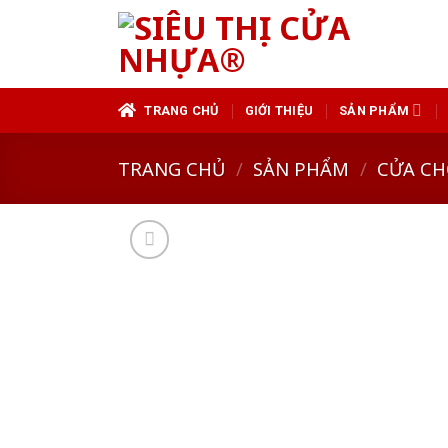
Skip
to
content
TRANG CHỦ
GIỚI THIỆU
SẢN PHẨM
TRANG CHỦ
/
SẢN PHẨM
/
CỬA CH