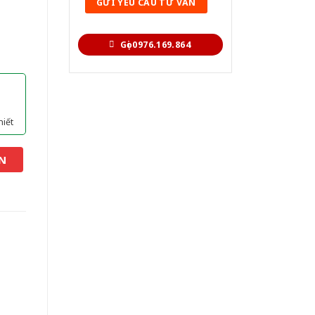
Gọi 0976.169.864
hiết
N