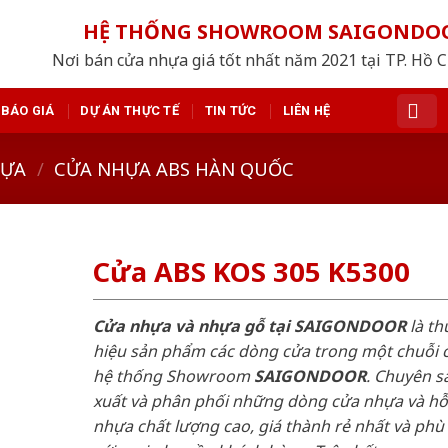
HỆ THỐNG SHOWROOM SAIGONDO
Nơi bán cửa nhựa giá tốt nhất năm 2021 tại TP. Hồ 
BÁO GIÁ
DỰ ÁN THỰC TẾ
TIN TỨC
LIÊN HỆ
HỰA
/
CỬA NHỰA ABS HÀN QUỐC
Cửa ABS KOS 305 K5300
Cửa nhựa và nhựa gỗ tại SAIGONDOOR
là t
hiệu sản phẩm các dòng cửa trong một chuỗi 
hệ thống Showroom
SAIGONDOOR
. Chuyên s
xuất và phân phối những dòng cửa nhựa và h
nhựa chất lượng cao, giá thành rẻ nhất và phù