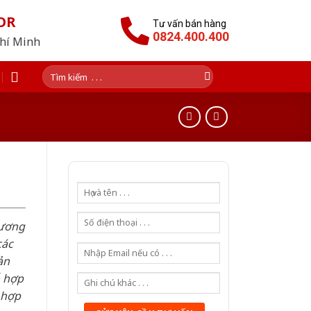
OR
Tư vấn bán hàng
0824.400.400
Chí Minh
Tìm
kiếm:
hương
các
ản
ỗ hợp
 hợp