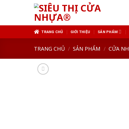
Skip
to
content
TRANG CHỦ
GIỚI THIỆU
SẢN PHẨM
TRANG CHỦ
/
SẢN PHẨM
/
CỬA N