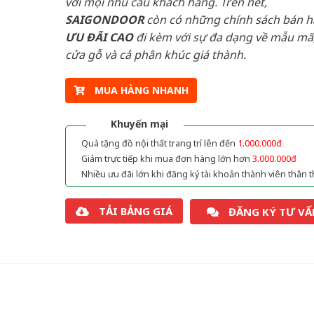
với mọi nhu cầu khách hàng. Trên hết,
SAIGONDOOR
còn có những chính sách bán 
ƯU ĐÃI
CAO
đi kèm với sự đa dạng về mẫu mã,
cửa gỗ và cả phân khúc giá thành.
MUA HÀNG NHANH
Khuyến mại
Quà tặng đồ nội thất trang trí lên đến
1.000.000đ
Giảm trực tiếp khi mua đơn hàng lớn hơn
3.000.000đ
Nhiều ưu đãi lớn khi đăng ký tài khoản thành viên thân t
TẢI BẢNG GIÁ
ĐĂNG KÝ TƯ VẤ