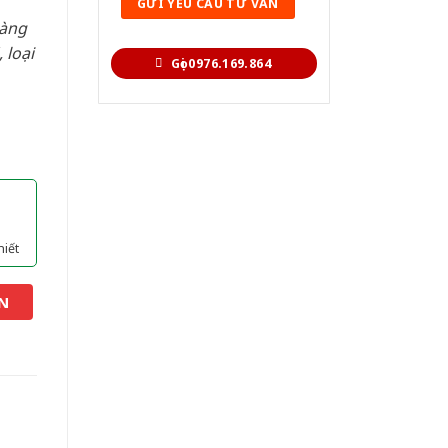
hàng
 loại
Gọi 0976.169.864
hiết
N